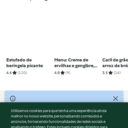
Estufado de
Menu: Creme de
Caril de gr
beringela picante
ervilhas e gengibre,
arroz de br
salmão com limão e
4.4
(120)
4.8
(9)
3.5
(24)
brócolos
© Copyright 2026
Utilizamos cookies para que tenha uma experiência ainda
Termos de Utilização
melhor no nosso website, personalizando conteúdos e
Aviso sobre Proteção de Dados
anúncios, fornecendo funcionalidades de redes sociais e
Aviso
analisando o tráfego. Estes incluem cookies dirigidos para