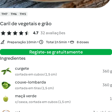
TM7
TM6
TM5
Caril de vegetais e grão
4.7
32 avaliações
Preparação 10min
Total 1h 5min
8 doses
Registe-se gratuitamente
Ingredientes
curgete
360 g
cortada em cubos (1,5 cm)
couve-lombarda
360 g
cortada em tiras (1,5 cm)
maçã verde
1
c/ casca, cortada em cubos (1,5 cm)