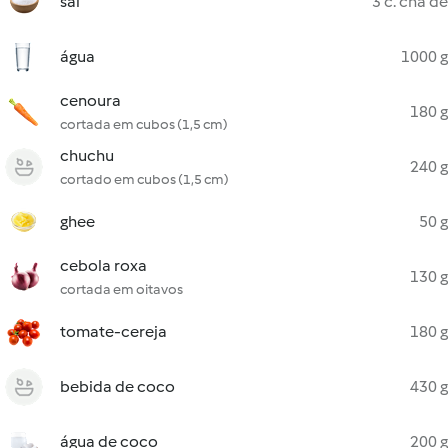
sal
3 c. chá de
água
1000 g
cenoura
180 g
cortada em cubos (1,5 cm)
chuchu
240 g
cortado em cubos (1,5 cm)
ghee
50 g
cebola roxa
130 g
cortada em oitavos
tomate-cereja
180 g
bebida de coco
430 g
água de coco
200 g