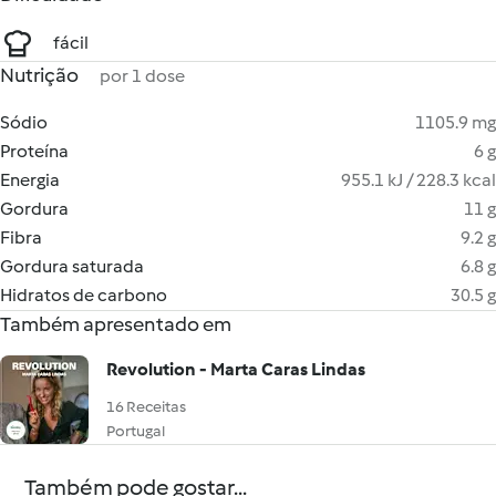
fácil
Nutrição
por 1 dose
Sódio
1105.9 mg
Proteína
6 g
Energia
955.1 kJ / 228.3 kcal
Gordura
11 g
Fibra
9.2 g
Gordura saturada
6.8 g
Hidratos de carbono
30.5 g
Também apresentado em
Revolution - Marta Caras Lindas
16 Receitas
Portugal
Também pode gostar...