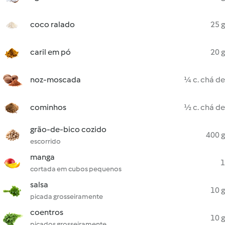
coco ralado
25 g
caril em pó
20 g
noz-moscada
¼ c. chá de
cominhos
½ c. chá de
grão-de-bico cozido
400 g
escorrido
manga
1
cortada em cubos pequenos
salsa
10 g
picada grosseiramente
coentros
10 g
picados grosseiramente