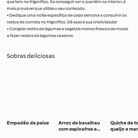
que tem no frigorífico. Se conseguir ver o que têm no interior, é
mais provável que utilize o seu conteúdo.
• Dedique uma noite específica de cada semana a consumir os
restos de comida no frigorífico. Dê asas à sua criatividade!
• Congele restos de legumes e vegetais menos frescos de modo
a fazer caldos de legumes caseiros.
Sobras deliciosas
Empadão de peixe
Arroz de bacalhau
Quiche de t
com espinafres e
queijo e ma
feijão