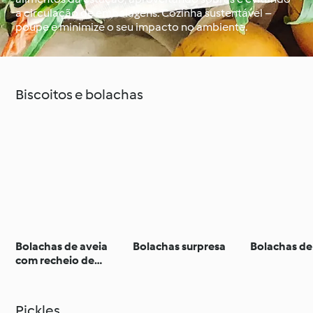
a circulação de embalagens. Cozinha sustentável –
poupe e minimize o seu impacto no ambiente.
À volta do mundo com
Aprenda com o
o Cookidoo®
Cookidoo®
Biscoitos e bolachas
Bolachas de aveia
Bolachas surpresa
Bolachas de
com recheio de
chocolate
Pickles