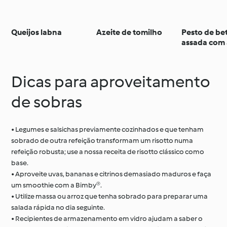
Queijos labna
Azeite de tomilho
Pesto de be
assada com
Dicas para aproveitamento
de sobras
• Legumes e salsichas previamente cozinhados e que tenham
sobrado de outra refeição transformam um risotto numa
refeição robusta; use a nossa receita de risotto clássico como
base.
• Aproveite uvas, bananas e citrinos demasiado maduros e faça
um smoothie com a Bimby®.
• Utilize massa ou arroz que tenha sobrado para preparar uma
salada rápida no dia seguinte.
• Recipientes de armazenamento em vidro ajudam a saber o