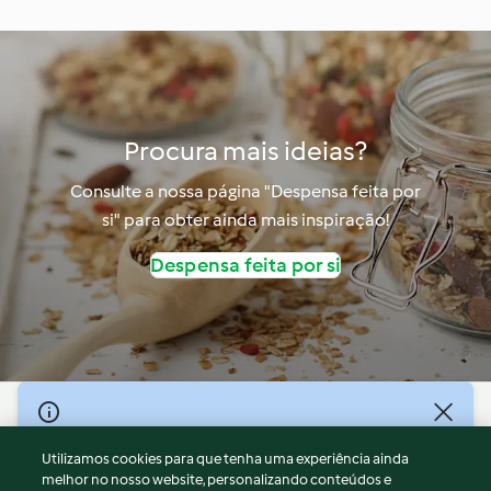
Procura mais ideias?
Consulte a nossa página "Despensa feita por
si" para obter ainda mais inspiração!
Despensa feita por si
© Copyright 2026
Utilizamos cookies para que tenha uma experiência ainda
Termos de Utilização
melhor no nosso website, personalizando conteúdos e