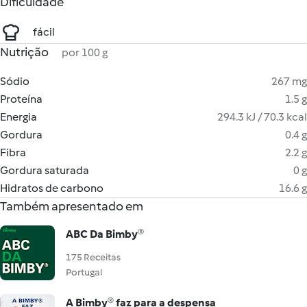
Dificuldade
fácil
Nutrição
por 100 g
Sódio
267 mg
Proteína
1.5 g
Energia
294.3 kJ / 70.3 kcal
Gordura
0.4 g
Fibra
2.2 g
Gordura saturada
0 g
Hidratos de carbono
16.6 g
Também apresentado em
ABC Da Bimby®
175 Receitas
Portugal
A Bimby® faz para a despensa