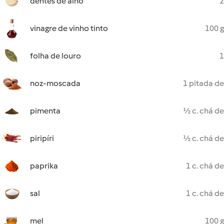
dentes de alho
2
vinagre de vinho tinto
100 g
folha de louro
1
noz-moscada
1 pitada de
pimenta
½ c. chá de
piripíri
½ c. chá de
paprika
1 c. chá de
sal
1 c. chá de
mel
100 g