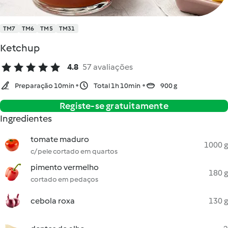
TM7
TM6
TM5
TM31
Ketchup
4.8
57 avaliações
Preparação 10min
Total 1h 10min
900 g
Registe-se gratuitamente
Ingredientes
tomate maduro
1000 g
c/ pele cortado em quartos
pimento vermelho
180 g
cortado em pedaços
cebola roxa
130 g