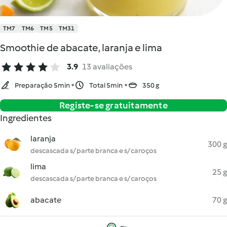
TM7
TM6
TM5
TM31
Smoothie de abacate, laranja e lima
3.9
13 avaliações
Preparação 5min
Total 5min
350 g
Registe-se gratuitamente
Ingredientes
laranja
300 g
descascada s/ parte branca e s/ caroços
lima
25 g
descascada s/ parte branca e s/ caroços
abacate
70 g