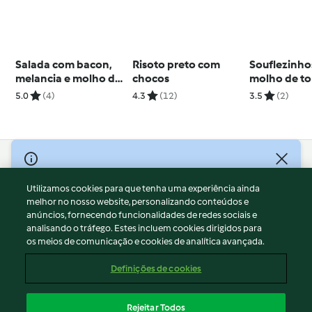
Salada com bacon,
Risoto preto com
Souflezinh
melancia e molho de
chocos
molho de t
iogurte
arroz de esp
5.0
(4)
4.3
(12)
3.5
(2)
© Copyright 2026
Utilizamos cookies para que tenha uma experiência ainda
Termos de Utilização
melhor no nosso website, personalizando conteúdos e
Aviso sobre Proteção de Dados
anúncios, fornecendo funcionalidades de redes sociais e
Aviso
analisando o tráfego. Estes incluem cookies dirigidos para
os meios de comunicação e cookies de analítica avançada.
Apoio legal
Cookies
Definições de cookies
Conteúdo do relatório
Rescisão do contrato
Rejeitar Todos