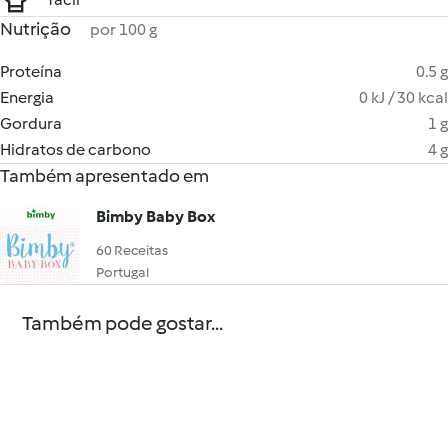
Nutrição
por 100 g
Proteína
0.5 g
Energia
0 kJ / 30 kcal
Gordura
1 g
Hidratos de carbono
4 g
Também apresentado em
Bimby Baby Box
60 Receitas
Portugal
Também pode gostar...