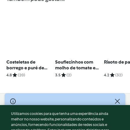
Costeletas de
Souflezinhos com
Risoto de p
borrego e puré de
molho de tomate e
ervilhas e espinafres
arroz de espinafres
4.8
(20)
3.5
(2)
4.2
(32)
© Copyright 2026
Utilizamos cookies para que tenha uma experiência ainda
Termos de Utilização
melhor no nosso website, personalizando conteúdos e
Aviso sobre Proteção de Dados
anúncios, fornecendo funcionalidades de redes sociais e