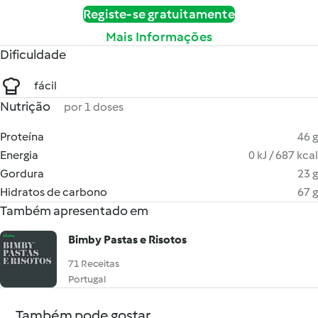
Registe-se gratuitamente
Mais Informações
Dificuldade
fácil
Nutrição
por 1 doses
Proteína
46 g
Energia
0 kJ / 687 kcal
Gordura
23 g
Hidratos de carbono
67 g
Também apresentado em
Bimby Pastas e Risotos
71 Receitas
Portugal
Também pode gostar...