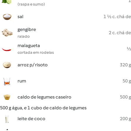
1
(raspa e sumo)
sal
1 ½ c. chá de
gengibre
2 c. chá de
ralado
malagueta
½
cortada em rodelas
arroz p/ risoto
320 g
rum
50 g
caldo de legumes caseiro
500 g
500 g água, e 1 cubo de caldo de legumes
leite de coco
200 g