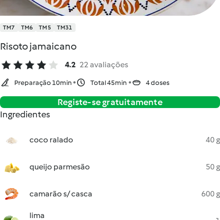
TM7
TM6
TM5
TM31
Risoto jamaicano
4.2
22 avaliações
Preparação 10min
Total 45min
4 doses
Registe-se gratuitamente
Ingredientes
coco ralado
40 g
queijo parmesão
50 g
camarão s/ casca
600 g
lima