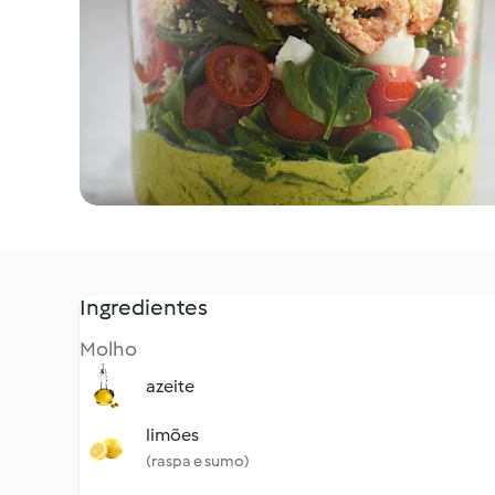
Ingredientes
Molho
azeite
limões
(raspa e sumo)