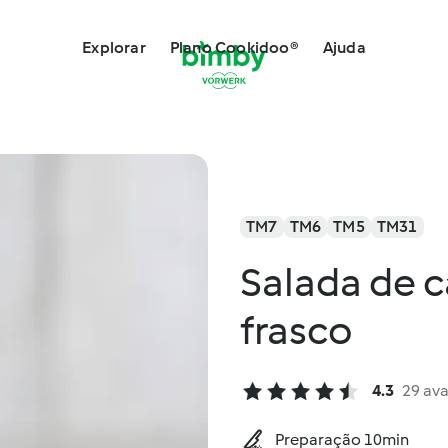
Explorar
Plano Cookidoo®
Ajuda
TM7
TM6
TM5
TM31
Salada de 
frasco
4.3
29 ava
Preparação 10min