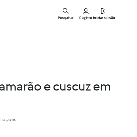
Saltar
para
Pesquisar
Registo
Iniciar sessão
o
conteúdo
principal
camarão e cuscuz em
liações