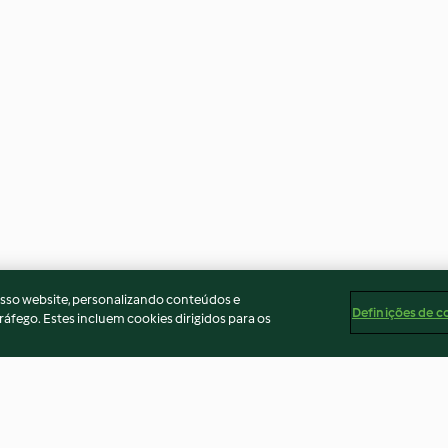
osso website, personalizando conteúdos e
Definições de c
ráfego. Estes incluem cookies dirigidos para os