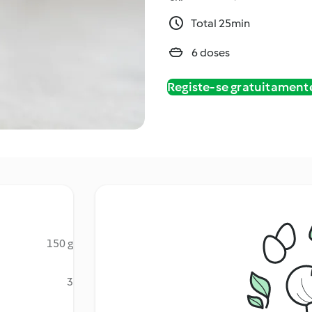
Total 25min
6 doses
Registe-se gratuitament
150 g
3