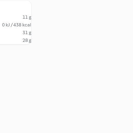
11 g
0 kJ / 438 kcal
31 g
28 g