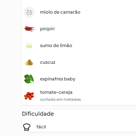
miolo de camarão
piripíri
sumo de limão
cuscuz
espinafres baby
tomate-cereja
cortado em metades
Dificuldade
fácil