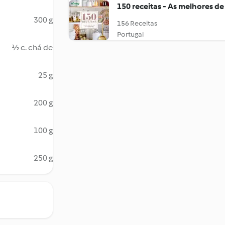
150 receitas - As melhores de
300 g
156 Receitas
Portugal
½ c. chá de
25 g
200 g
100 g
250 g