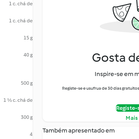
1 c. chá de
1 c. chá de
15 g
Gosta de
40 g
Inspire-se em m
500 g
Registe-se e usufrua de 30 dias gratui
1 ½ c. chá de
Registe-
300 g
Mais
Também apresentado em
4