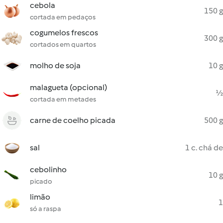
cebola
150 g
cortada em pedaços
cogumelos frescos
300 g
cortados em quartos
molho de soja
10 g
malagueta (opcional)
½
cortada em metades
carne de coelho picada
500 g
sal
1 c. chá de
cebolinho
10 g
picado
limão
1
só a raspa