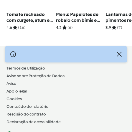
Tomate recheado
Menu: Papelotes de
Lanternas d
com curgete, atum e
robalo com bimis e
pimentos r
hortelã
Pera a vapor com
4.6
(16)
4.2
(6)
3.9
(7)
chocolate
© Copyright 2026
Termos de Utilização
Aviso sobre Proteção de Dados
Aviso
Apoio legal
Cookies
Conteúdo do relatório
Rescisão do contrato
Declaração de acessibilidade