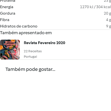
Proteína
23 g
Energia
1270 kJ / 304 kcal
Gordura
20 g
Fibra
4 g
Hidratos de carbono
9 g
Também apresentado em
Revista Fevereiro 2020
22 Receitas
Portugal
Também pode gostar...