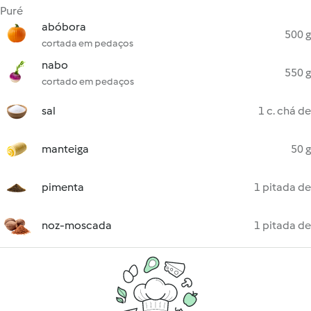
Puré
abóbora
500 g
cortada em pedaços
nabo
550 g
cortado em pedaços
sal
1 c. chá de
manteiga
50 g
pimenta
1 pitada de
noz-moscada
1 pitada de