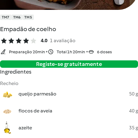
TM7
TM6
TM5
Empadão de coelho
4.0
1 avaliação
Preparação 20min
Total 1h 20min
6 doses
Registe-se gratuitamente
Ingredientes
Recheio
queijo parmesão
50 g
flocos de aveia
40 g
azeite
35 g