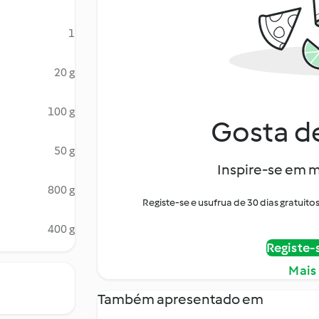
1
20 g
100 g
Gosta de
50 g
Inspire-se em m
800 g
Registe-se e usufrua de 30 dias gratui
400 g
Registe-
Mais
Também apresentado em