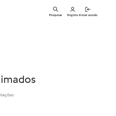
Saltar
para
Pesquisar
Registo
Iniciar sessão
o
conteúdo
principal
limados
liações