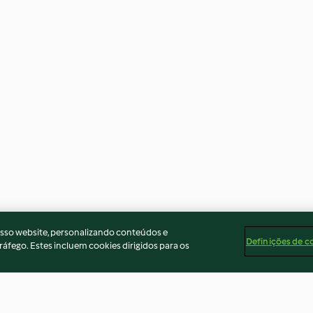
osso website, personalizando conteúdos e
Definições de c
ráfego. Estes incluem cookies dirigidos para os