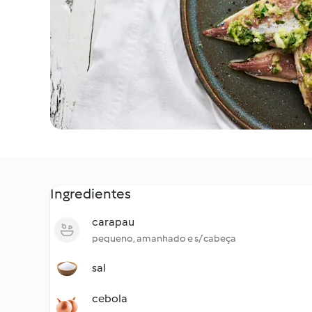
Ingredientes
carapau
pequeno, amanhado e s/ cabeça
sal
cebola