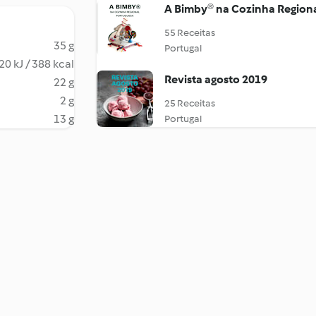
A Bimby® na Cozinha Regiona
55 Receitas
35 g
Portugal
20 kJ / 388 kcal
Revista agosto 2019
22 g
2 g
25 Receitas
13 g
Portugal