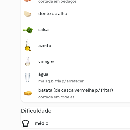
cortada em pedaços
dente de alho
salsa
azeite
vinagre
água
mais q.b. fria p/ arrefecer
batata (de casca vermelha p/ fritar)
cortada em rodelas
Dificuldade
médio