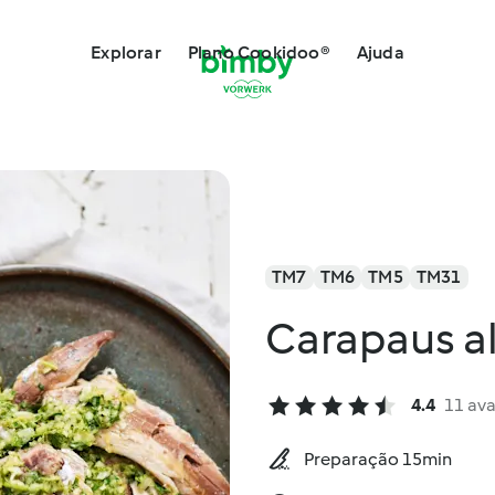
Explorar
Plano Cookidoo®
Ajuda
TM7
TM6
TM5
TM31
Carapaus a
4.4
11 ava
Preparação 15min