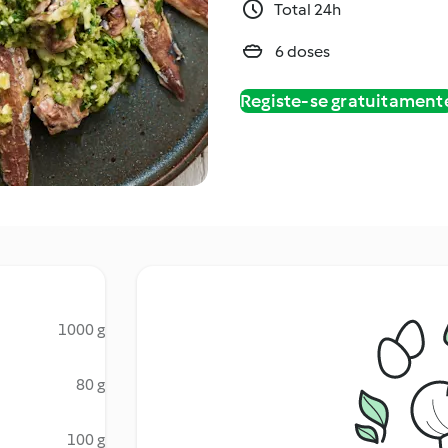
Total 24h
6 doses
Registe-se gratuitament
1000 g
80 g
100 g