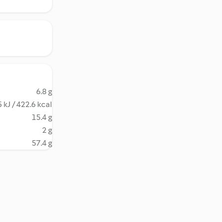
6.8 g
 kJ / 422.6 kcal
15.4 g
2 g
57.4 g