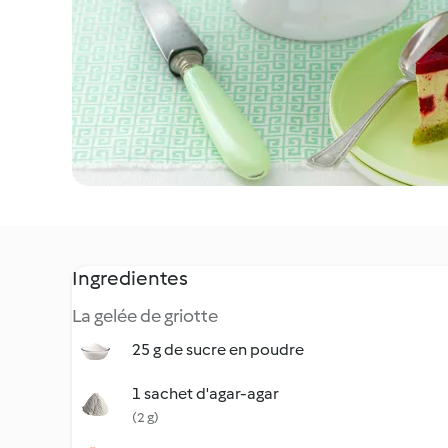
Ingredientes
La gelée de griotte
25 g de sucre en poudre
1 sachet d'agar-agar
(2 g)