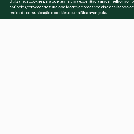
Utilizamos cookies para que tenha uma experiência ainda melhor no n
anúncios, fornecendo funcionalidades de redes sociais e analisando o t
meios de comunicação e cookies de analítica avançada.
Tarte fine aux deux chocolats
Crémeux aux noise
et aux fruits rouges
4.1
(8)
3.6
(10)
© Copyright 2026
Termos de Utilização
Aviso sobre Proteção de D
Declaração de acessibilidade