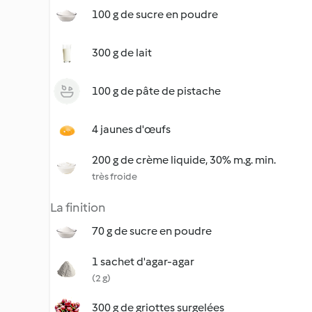
100 g de sucre en poudre
300 g de lait
100 g de pâte de pistache
4 jaunes d'œufs
200 g de crème liquide, 30% m.g. min.
très froide
La finition
70 g de sucre en poudre
1 sachet d'agar-agar
(2 g)
300 g de griottes surgelées