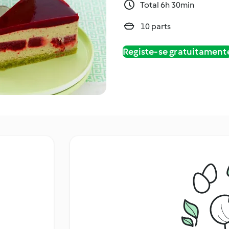
Total 6h 30min
10 parts
Registe-se gratuitament