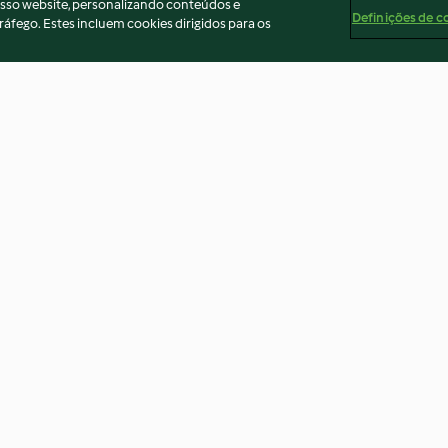
osso website, personalizando conteúdos e
Definições de c
ráfego. Estes incluem cookies dirigidos para os
ttes
Mille-feuille à l'ananas
Dacquoise aux 
4.4
(14)
3.8
(63)
ados
Aviso
Apoio legal
Cookies
Conteúdo do relató