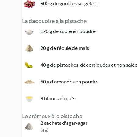
300 g de griottes surgelées
La dacquoise à la pistache
170 g de sucre en poudre
20 g de fécule de maïs
40 g de pistaches, décortiquées et non salé
50 g d'amandes en poudre
3 blancs d'œufs
Le crémeux à la pistache
2 sachets d'agar-agar
(4 g)