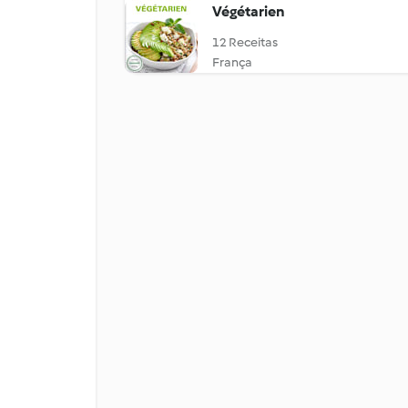
Végétarien
12 Receitas
França