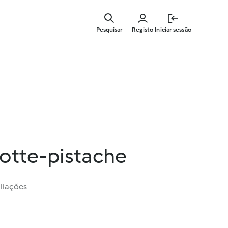
Saltar
para
Pesquisar
Registo
Iniciar sessão
o
conteúdo
principal
iotte-pistache
liações