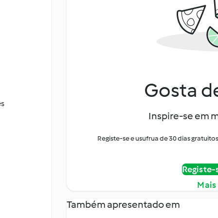
Gosta de
es
Inspire-se em m
Registe-se e usufrua de 30 dias gratui
Registe-
Mais
Também apresentado em