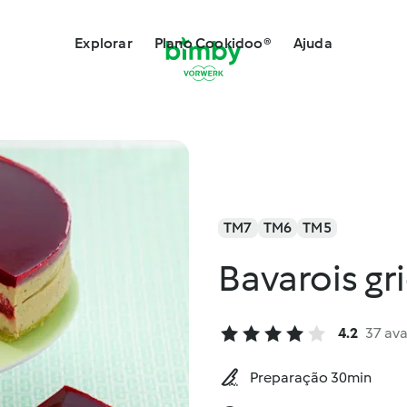
Explorar
Plano Cookidoo®
Ajuda
TM7
TM6
TM5
Bavarois gr
4.2
37 ava
Preparação 30min