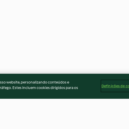
osso website, personalizando conteúdos e
Definições de c
ráfego. Estes incluem cookies dirigidos para os