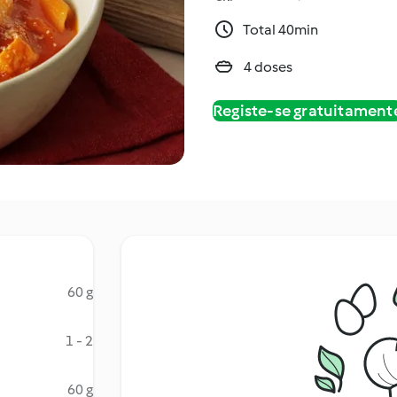
Total 40min
4 doses
Registe-se gratuitament
60 g
1 - 2
60 g