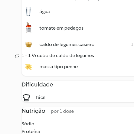
água
tomate em pedaços
caldo de legumes caseiro
1
1 - 1 ½ cubo de caldo de legumes
massa tipo penne
Dificuldade
fácil
Nutrição
por 1 dose
Sódio
Proteína