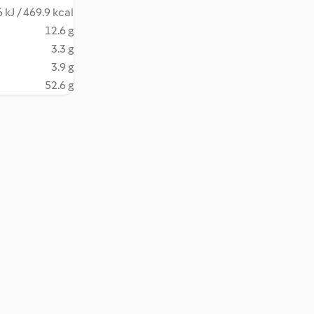
 kJ / 469.9 kcal
12.6 g
3.3 g
3.9 g
52.6 g