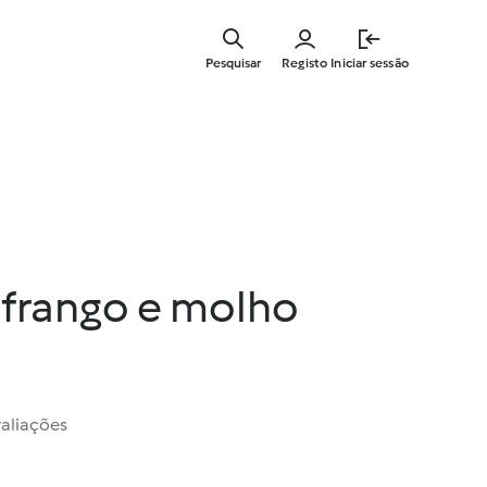
Saltar
para
Pesquisar
Registo
Iniciar sessão
o
conteúdo
principal
frango e molho
valiações