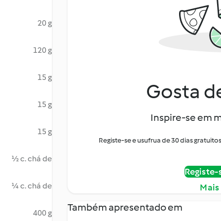
20 g
120 g
15 g
Gosta de
15 g
Inspire-se em m
15 g
Registe-se e usufrua de 30 dias gratui
½ c. chá de
Registe-
¼ c. chá de
Mais
Também apresentado em
400 g