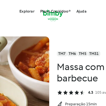
Explorar
Plano Cookidoo®
Ajuda
TM7
TM6
TM5
TM31
Massa com 
barbecue
4.3
105 a
Preparação 15min