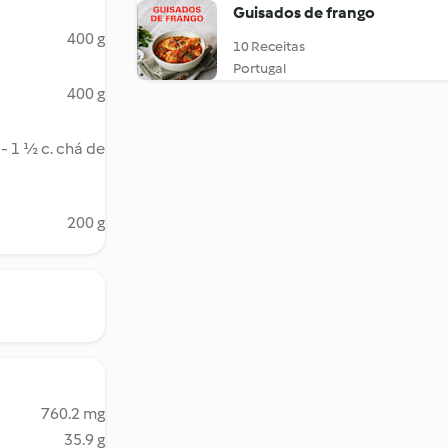
Guisados de frango
400 g
10 Receitas
Portugal
400 g
 - 1 ½ c. chá de
200 g
760.2 mg
35.9 g