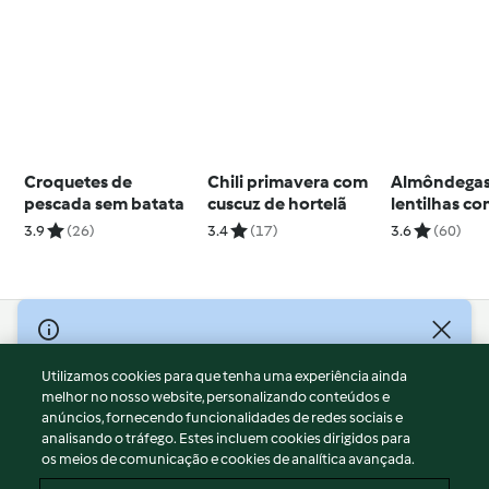
Croquetes de
Chili primavera com
Almôndegas
pescada sem batata
cuscuz de hortelã
lentilhas c
vapor
3.9
(26)
3.4
(17)
3.6
(60)
© Copyright 2026
Utilizamos cookies para que tenha uma experiência ainda
Termos de Utilização
melhor no nosso website, personalizando conteúdos e
Aviso sobre Proteção de Dados
anúncios, fornecendo funcionalidades de redes sociais e
Aviso
analisando o tráfego. Estes incluem cookies dirigidos para
os meios de comunicação e cookies de analítica avançada.
Apoio legal