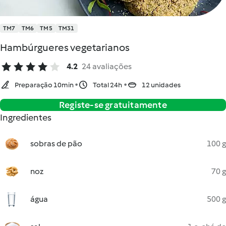
TM7
TM6
TM5
TM31
Hambúrgueres vegetarianos
4.2
24 avaliações
Preparação 10min
Total 24h
12 unidades
Registe-se gratuitamente
Ingredientes
sobras de pão
100 g
noz
70 g
água
500 g