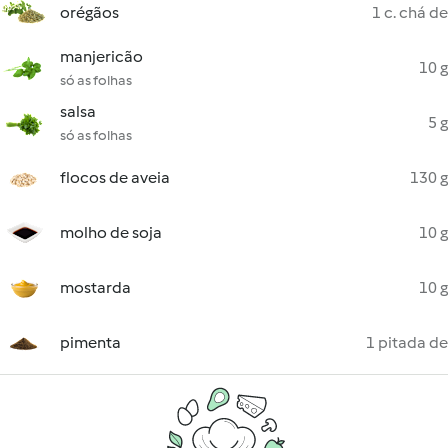
orégãos
1 c. chá de
manjericão
10 g
só as folhas
salsa
5 g
só as folhas
flocos de aveia
130 g
molho de soja
10 g
mostarda
10 g
pimenta
1 pitada de