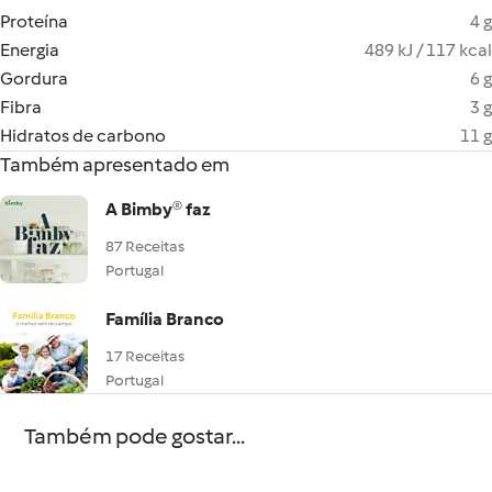
Proteína
4 g
Energia
489 kJ / 117 kcal
Gordura
6 g
Fibra
3 g
Hidratos de carbono
11 g
Também apresentado em
A Bimby® faz
87 Receitas
Portugal
Família Branco
17 Receitas
Portugal
Também pode gostar...