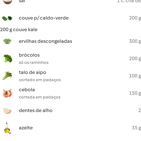
sal
1 c. chá de
couve p/ caldo-verde
200 g
200 g couve kale
ervilhas descongeladas
300 g
brócolos
200 g
só os raminhos
talo de aipo
100 g
cortado em pedaços
cebola
150 g
cortada em pedaços
dentes de alho
2
azeite
35 g