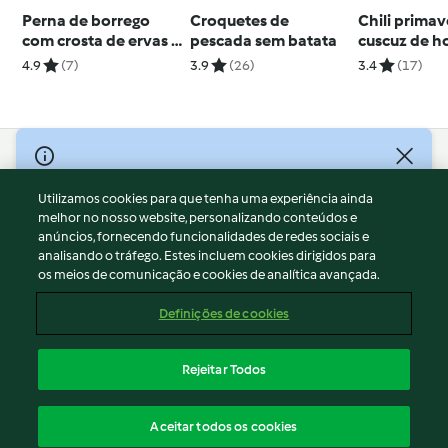
Perna de borrego
Croquetes de
Chili prima
com crosta de ervas e
pescada sem batata
cuscuz de h
puré de couve-flor e
4.9
(7)
3.9
(26)
3.4
(17)
pera
© Copyright 2026
Utilizamos cookies para que tenha uma experiência ainda
Termos de Utilização
melhor no nosso website, personalizando conteúdos e
Aviso sobre Proteção de Dados
anúncios, fornecendo funcionalidades de redes sociais e
Aviso
analisando o tráfego. Estes incluem cookies dirigidos para
os meios de comunicação e cookies de analítica avançada.
Apoio legal
Cookies
Definições de cookies
Conteúdo do relatório
Rescisão do contrato
Rejeitar Todos
Declaração de acessibilidade
Português
Aceitar todos os cookies