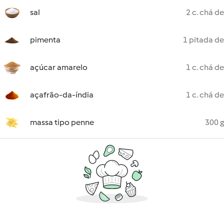
sal
2 c. chá de
pimenta
1 pitada de
açúcar amarelo
1 c. chá de
açafrão-da-índia
1 c. chá de
massa tipo penne
300 g