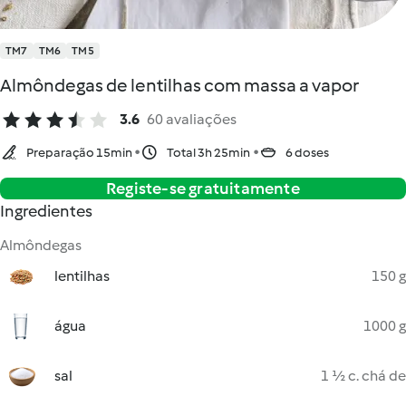
TM7
TM6
TM5
Almôndegas de lentilhas com massa a vapor
3.6
60 avaliações
Preparação 15min
Total 3h 25min
6 doses
Registe-se gratuitamente
Ingredientes
Almôndegas
lentilhas
150 g
água
1000 g
sal
1 ½ c. chá de