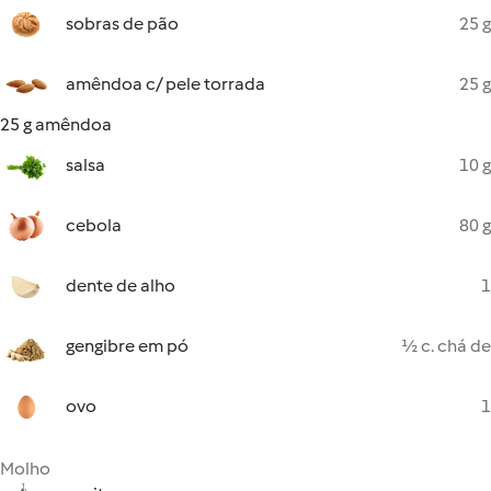
sobras de pão
25 g
amêndoa c/ pele torrada
25 g
25 g amêndoa
salsa
10 g
cebola
80 g
dente de alho
1
gengibre em pó
½ c. chá de
ovo
1
Molho