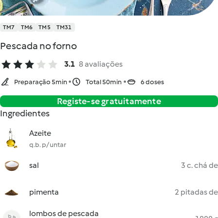
TM7
TM6
TM5
TM31
Pescada no forno
3.1
8 avaliações
Preparação 5min
Total 50min
6 doses
Registe-se gratuitamente
Ingredientes
Azeite
q.b. p/ untar
sal
3 c. chá de
pimenta
2 pitadas de
lombos de pescada