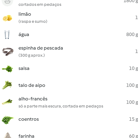
1800 g
cortados em pedaços
limão
1
(raspa e sumo)
água
800 g
espinha de pescada
1
(300 g aprox.)
salsa
10 g
talo de aipo
100 g
alho-francês
100 g
só a parte mais escura, cortada em pedaços
coentros
15 g
farinha
60 g