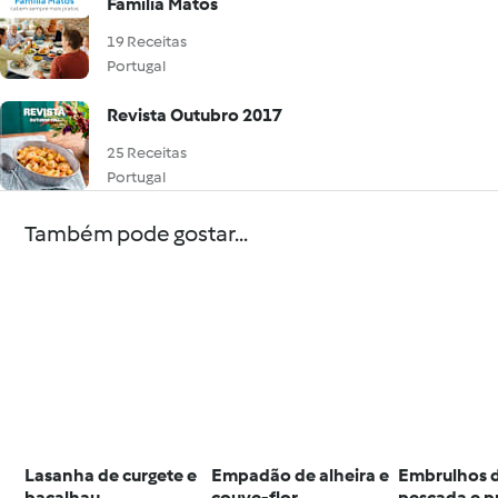
Família Matos
19 Receitas
Portugal
Revista Outubro 2017
25 Receitas
Portugal
Também pode gostar...
Lasanha de curgete e
Empadão de alheira e
Embrulhos 
bacalhau
couve-flor
pescada e p