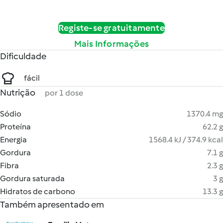
Registe-se gratuitamente
Mais Informações
Dificuldade
fácil
Nutrição
por 1 dose
Sódio
1370.4 mg
Proteína
62.2 g
Energia
1568.4 kJ / 374.9 kcal
Gordura
7.1 g
Fibra
2.3 g
Gordura saturada
3 g
Hidratos de carbono
13.3 g
Também apresentado em