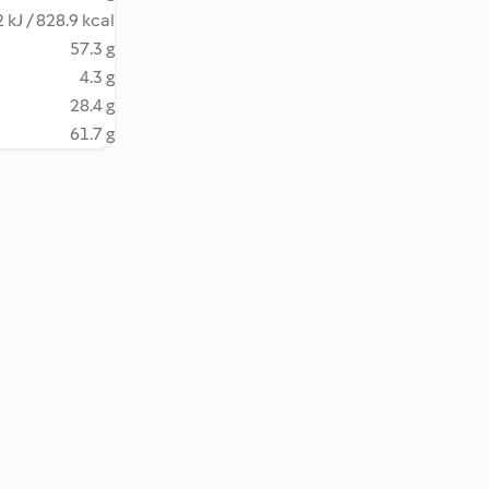
 kJ / 828.9 kcal
57.3 g
4.3 g
28.4 g
61.7 g