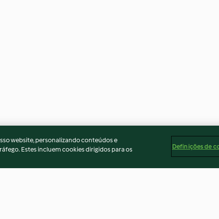
osso website, personalizando conteúdos e
Definições de c
ráfego. Estes incluem cookies dirigidos para os