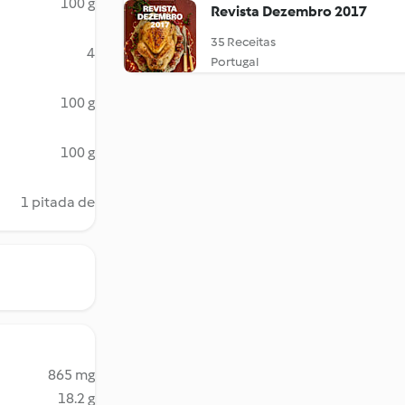
100 g
Revista Dezembro 2017
35 Receitas
4
Portugal
100 g
100 g
1 pitada de
865 mg
18.2 g