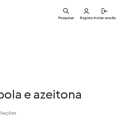
Saltar
para
Pesquisar
Registo
Iniciar sessão
o
conteúdo
principal
bola e azeitona
liações