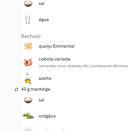
sal
água
Recheio
queijo Emmental
cebola variada
(amarela, roxa, chalota, etc.) cortada em lâminas
azeite
40 g manteiga
sal
orégãos