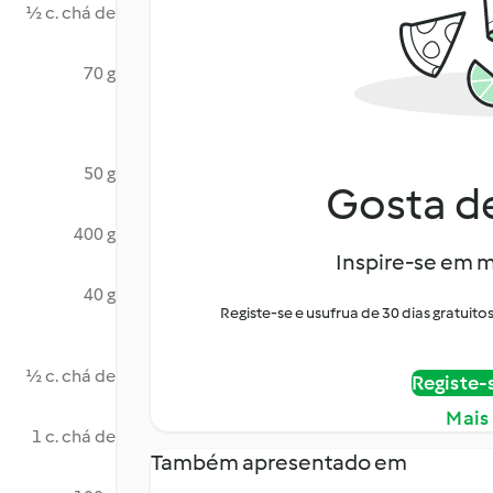
½ c. chá de
70 g
50 g
Gosta de
400 g
Inspire-se em m
40 g
Registe-se e usufrua de 30 dias gratui
½ c. chá de
Registe-
Mais
1 c. chá de
Também apresentado em