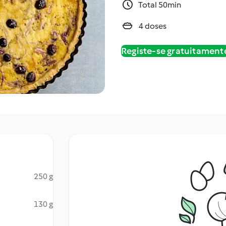
Total 50min
4 doses
Registe-se gratuitament
250 g
130 g