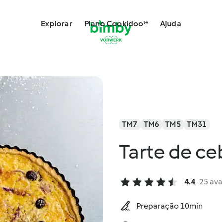
Explorar
Plano Cookidoo®
Ajuda
TM7
TM6
TM5
TM31
Tarte de ce
4.4
25 ava
Preparação 10min