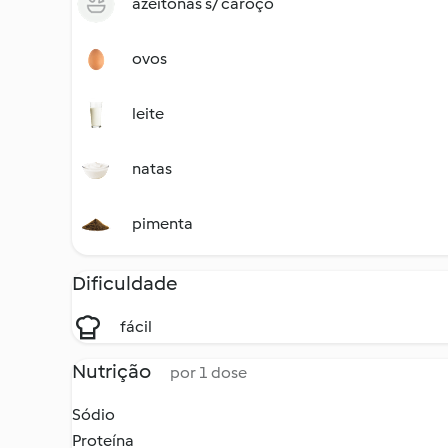
azeitonas s/ caroço
ovos
leite
natas
pimenta
Dificuldade
fácil
Nutrição
por 1 dose
Sódio
Proteína