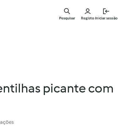
Saltar
para
Pesquisar
Registo
Iniciar sessão
o
conteúdo
principal
entilhas picante com
iações