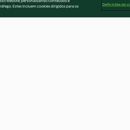
osso website, personalizando conteúdos e
Definições de c
ráfego. Estes incluem cookies dirigidos para os
to de favas
Quiche de tomate e azeitonas
Panquecas de g
4.0
(7)
4.4
(23)
ados
Aviso
Apoio legal
Cookies
Conteúdo do relató