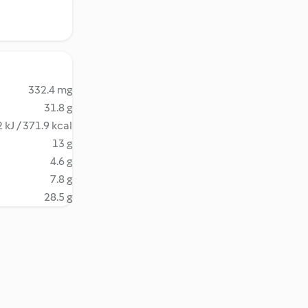
332.4 mg
31.8 g
 kJ / 371.9 kcal
13 g
4.6 g
7.8 g
28.5 g