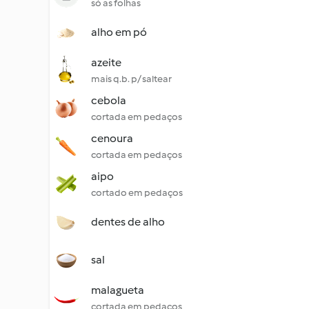
só as folhas
alho em pó
azeite
mais q.b. p/ saltear
cebola
cortada em pedaços
cenoura
cortada em pedaços
aipo
cortado em pedaços
dentes de alho
sal
malagueta
cortada em pedaços