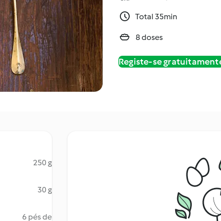
Total 35min
8 doses
Registe-se gratuitament
250 g
30 g
6 pés de