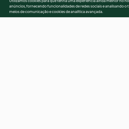
Utilizamos cookies para que tenha uma experiência ainda melhor no n
anúncios, fornecendo funcionalidades de redes sociais e analisando o t
meios de comunicação e cookies de analítica avançada.
Empadão de seitan
Massa fria com pes
4.2
(25)
4.1
(8)
© Copyright 2026
Termos de Utilização
Aviso sobre Proteção de D
Declaração de acessibilidade