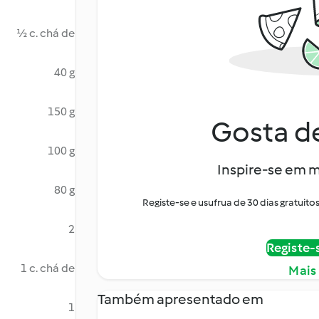
½ c. chá de
40 g
150 g
Gosta de
100 g
Inspire-se em m
80 g
Registe-se e usufrua de 30 dias gratui
2
Registe-
1 c. chá de
Mais
Também apresentado em
1