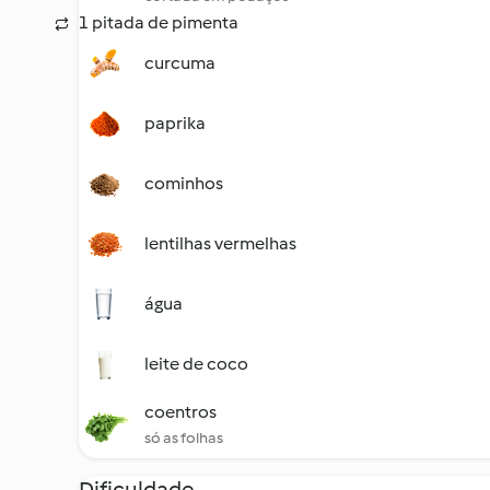
1 pitada de pimenta
curcuma
paprika
cominhos
lentilhas vermelhas
água
leite de coco
coentros
só as folhas
Dificuldade