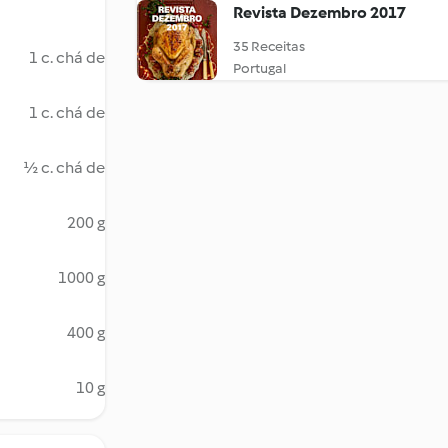
Revista Dezembro 2017
35 Receitas
1 c. chá de
Portugal
1 c. chá de
½ c. chá de
200 g
1000 g
400 g
10 g