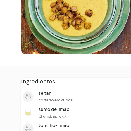
Ingredientes
seitan
cortado em cubos
sumo de limão
(1 unid. aprox.)
tomilho-limão