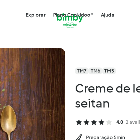
Explorar
Plano Cookidoo®
Ajuda
TM7
TM6
TM5
Creme de l
seitan
4.0
2 aval
Preparação 5min