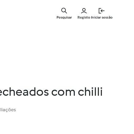
Saltar
para
Pesquisar
Registo
Iniciar sessão
o
conteúdo
principal
echeados com chilli
liações