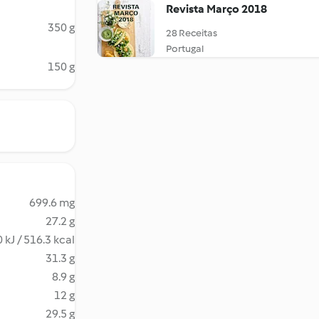
Revista Março 2018
350 g
28 Receitas
Portugal
150 g
699.6 mg
27.2 g
 kJ / 516.3 kcal
31.3 g
8.9 g
12 g
29.5 g