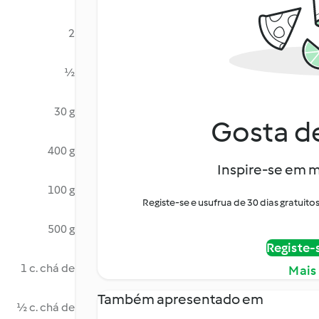
2
½
30 g
Gosta de
400 g
Inspire-se em m
100 g
Registe-se e usufrua de 30 dias gratui
500 g
Registe-
1 c. chá de
Mais
Também apresentado em
½ c. chá de