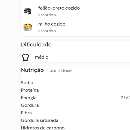
feijão-preto cozido
escorrido
milho cozido
escorrido
Dificuldade
médio
Nutrição
por 1 dose
Sódio
Proteína
Energia
2160
Gordura
Fibra
Gordura saturada
Hidratos de carbono