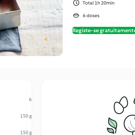
Total 1h 20min
6 doses
Registe-se gratuitament
6
150 g
150 g