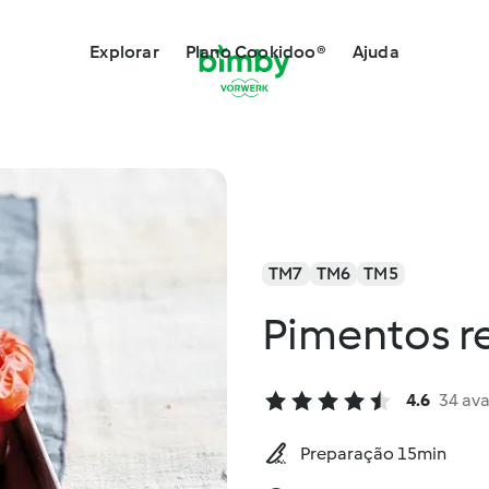
Explorar
Plano Cookidoo®
Ajuda
TM7
TM6
TM5
Pimentos r
4.6
34 ava
Preparação 15min