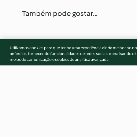
Também pode gostar...
Utilizamos cookies para que tenha uma experiência ainda melhor no n
anúncios, fornecendo funcionalidades de redes sociais e analisando o t
meios de comunicação e cookies de analítica avançada.
Lasanha de frango com pesto
Fettuccini com tom
cogumelos
4.5
(64)
4.6
(127)