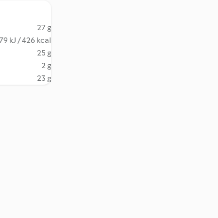
27 g
79 kJ / 426 kcal
25 g
2 g
23 g