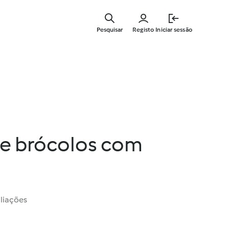
Saltar
para
Pesquisar
Registo
Iniciar sessão
o
conteúdo
principal
e brócolos com
liações