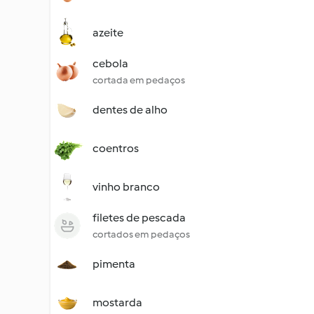
azeite
cebola
cortada em pedaços
dentes de alho
coentros
vinho branco
filetes de pescada
cortados em pedaços
pimenta
mostarda