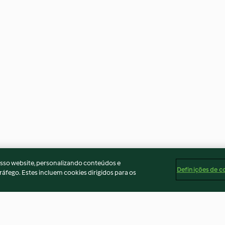
osso website, personalizando conteúdos e
Definições de c
ráfego. Estes incluem cookies dirigidos para os