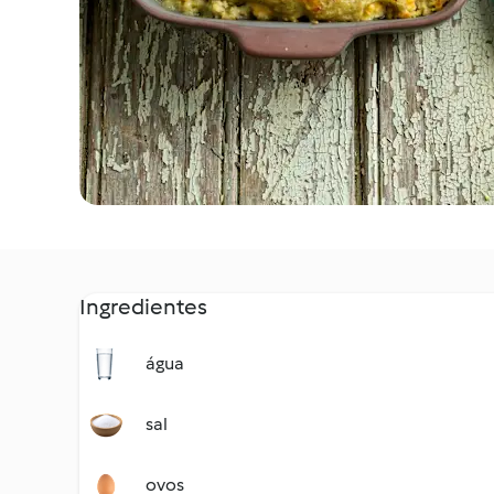
Ingredientes
água
sal
ovos