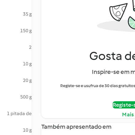
35 g
150 g
2
Gosta de
10 g
Inspire-se em m
20 g
Registe-se e usufrua de 30 dias gratui
500 g
Registe-
1 pitada de
Mais
Também apresentado em
10 g