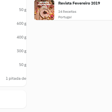
Revista Fevereiro 2019
50 g
24 Receitas
Portugal
600 g
400 g
300 g
50 g
1 pitada de