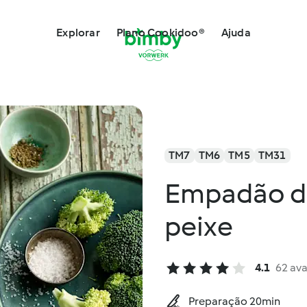
Explorar
Plano Cookidoo®
Ajuda
TM7
TM6
TM5
TM31
Empadão d
peixe
4.1
62 ava
Preparação 20min