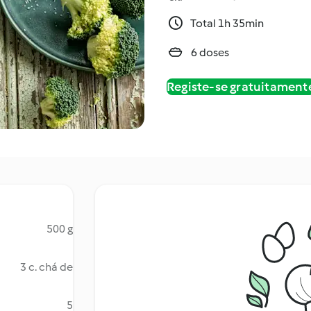
Total 1h 35min
6 doses
Registe-se gratuitament
500 g
3 c. chá de
5