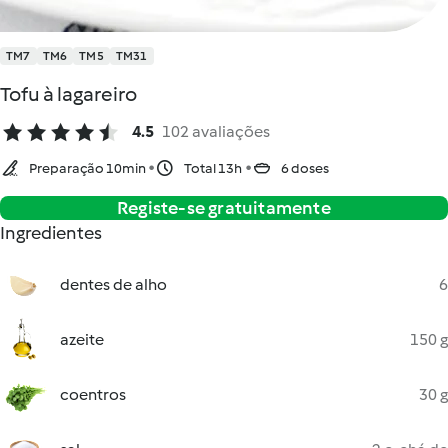
TM7
TM6
TM5
TM31
Tofu à lagareiro
4.5
102 avaliações
Preparação 10min
Total 13h
6 doses
Registe-se gratuitamente
Ingredientes
dentes de alho
6
azeite
150 g
coentros
30 g