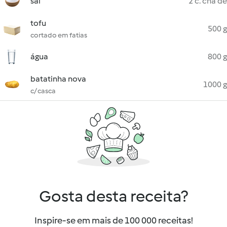
sal
2 c. chá de
tofu
500 g
cortado em fatias
água
800 g
batatinha nova
1000 g
c/ casca
Gosta desta receita?
Inspire-se em mais de 100 000 receitas!