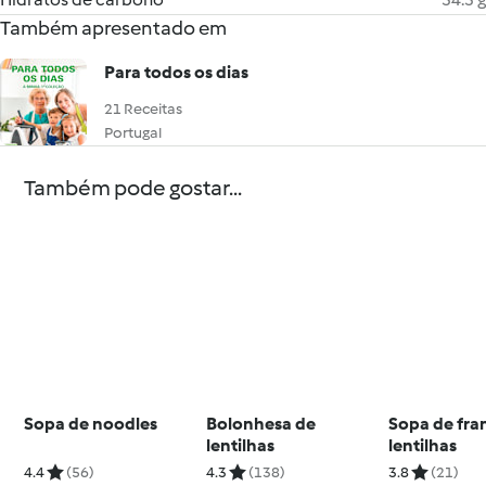
Também apresentado em
Para todos os dias
21 Receitas
Portugal
Também pode gostar...
Sopa de noodles
Bolonhesa de
Sopa de fra
lentilhas
lentilhas
4.4
(56)
4.3
(138)
3.8
(21)