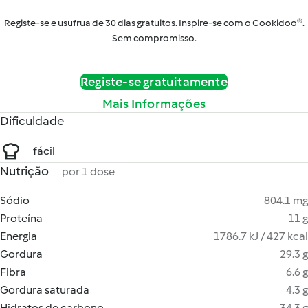
Registe-se e usufrua de 30 dias gratuitos. Inspire-se com o Cookidoo®.
Sem compromisso.
Registe-se gratuitamente
Mais Informações
Dificuldade
fácil
Nutrição
por 1 dose
Sódio
804.1 mg
Proteína
11 g
Energia
1786.7 kJ / 427 kcal
Gordura
29.3 g
Fibra
6.6 g
Gordura saturada
4.3 g
Hidratos de carbono
34.3 g