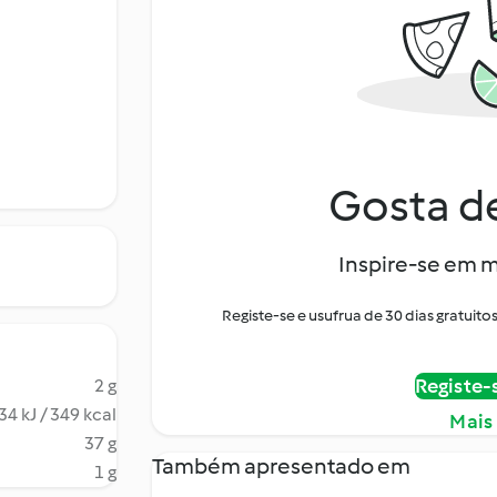
Gosta de
Inspire-se em m
Registe-se e usufrua de 30 dias gratui
Registe-
2 g
34 kJ / 349 kcal
Mais
37 g
Também apresentado em
1 g