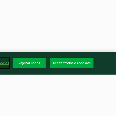
ookies
Rejeitar Todos
Aceitar todos os cookies
Capuns des Grisons (Spécialité
grisonne)