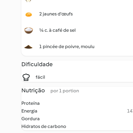
2 jaunes d'œufs
¼ c. à café de sel
1 pincée de poivre, moulu
Dificuldade
fácil
Nutrição
por 1 portion
Proteína
Energia
14
Gordura
Hidratos de carbono