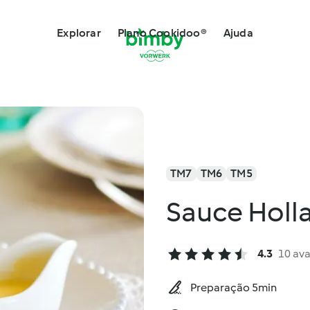
Explorar
Plano Cookidoo®
Ajuda
TM7
TM6
TM5
Sauce Holl
4.3
10 ava
Preparação 5min