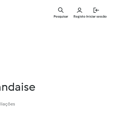
Saltar
para
Pesquisar
Registo
Iniciar sessão
o
conteúdo
principal
andaise
liações