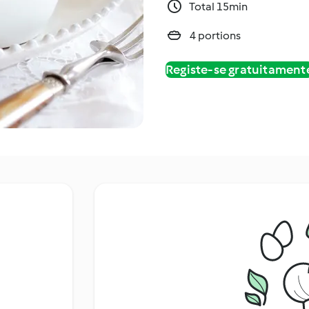
Total 15min
4 portions
Registe-se gratuitament