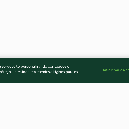
osso website, personalizando conteúdos e
Definições de c
ráfego. Estes incluem cookies dirigidos para os
e
Vermicelles
Gâteau du Vully