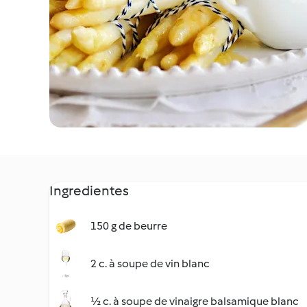
Ingredientes
150 g de beurre
2 c. à soupe de vin blanc
½ c. à soupe de vinaigre balsamique blanc