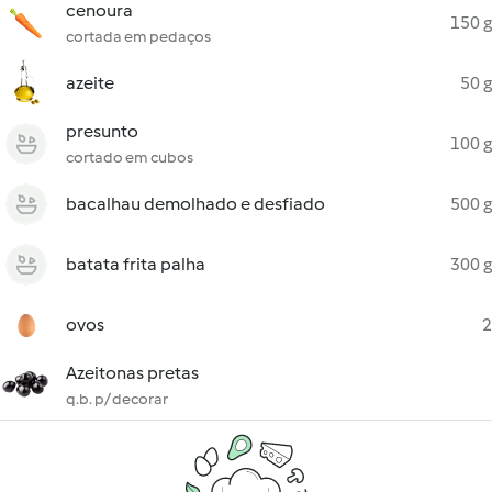
cenoura
150 g
cortada em pedaços
azeite
50 g
presunto
100 g
cortado em cubos
bacalhau demolhado e desfiado
500 g
batata frita palha
300 g
ovos
2
Azeitonas pretas
q.b. p/ decorar