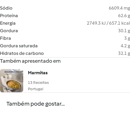
Sódio
6609.4 mg
Proteína
62.6 g
Energia
2749.3 kJ / 657.1 kcal
Gordura
30.1 g
Fibra
3 g
Gordura saturada
4.2 g
Hidratos de carbono
32.1 g
Também apresentado em
Marmitas
13 Receitas
Portugal
Também pode gostar...