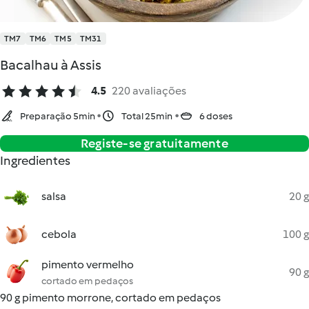
TM7
TM6
TM5
TM31
Bacalhau à Assis
4.5
220 avaliações
Preparação 5min
Total 25min
6 doses
Registe-se gratuitamente
Ingredientes
salsa
20 g
cebola
100 g
pimento vermelho
90 g
cortado em pedaços
90 g pimento morrone, cortado em pedaços