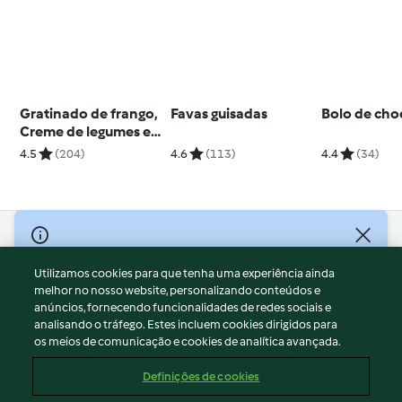
Gratinado de frango,
Favas guisadas
Bolo de cho
Creme de legumes e
Papelotes de fruta
4.5
(204)
4.6
(113)
4.4
(34)
© Copyright 2026
Utilizamos cookies para que tenha uma experiência ainda
Termos de Utilização
melhor no nosso website, personalizando conteúdos e
Aviso sobre Proteção de Dados
anúncios, fornecendo funcionalidades de redes sociais e
Aviso
analisando o tráfego. Estes incluem cookies dirigidos para
os meios de comunicação e cookies de analítica avançada.
Apoio legal
Cookies
Definições de cookies
Conteúdo do relatório