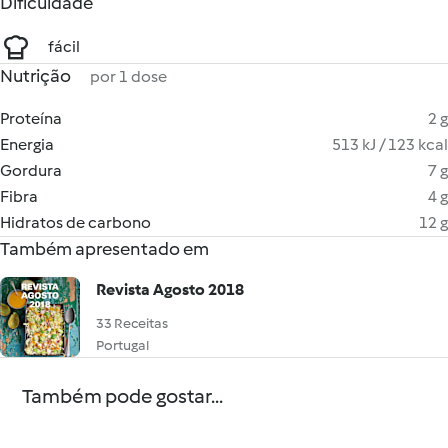
Dificuldade
fácil
Nutrição
por 1 dose
Proteína
2 g
Energia
513 kJ / 123 kcal
Gordura
7 g
Fibra
4 g
Hidratos de carbono
12 g
Também apresentado em
Revista Agosto 2018
33 Receitas
Portugal
Também pode gostar...