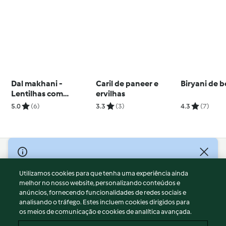
Dal makhani -
Caril de paneer e
Biryani de 
Lentilhas com
ervilhas
manteiga
5.0
(6)
3.3
(3)
4.3
(7)
© Copyright 2026
Utilizamos cookies para que tenha uma experiência ainda
Termos de Utilização
melhor no nosso website, personalizando conteúdos e
Aviso sobre Proteção de Dados
anúncios, fornecendo funcionalidades de redes sociais e
Aviso
analisando o tráfego. Estes incluem cookies dirigidos para
os meios de comunicação e cookies de analítica avançada.
Apoio legal