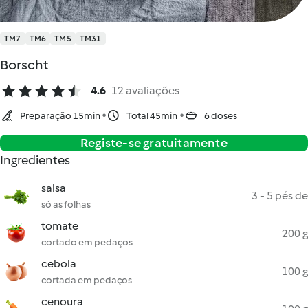
TM7
TM6
TM5
TM31
Borscht
4.6
12 avaliações
Preparação 15min
Total 45min
6 doses
Registe-se gratuitamente
Ingredientes
salsa
3 - 5 pés de
só as folhas
tomate
200 g
cortado em pedaços
cebola
100 g
cortada em pedaços
cenoura