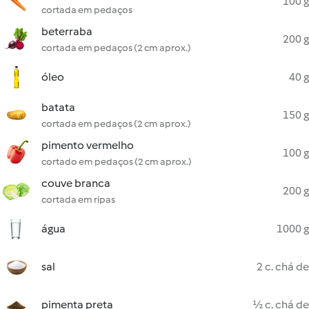
100 g
cortada em pedaços
beterraba
200 g
cortada em pedaços (2 cm aprox.)
óleo
40 g
batata
150 g
cortada em pedaços (2 cm aprox.)
pimento vermelho
100 g
cortado em pedaços (2 cm aprox.)
couve branca
200 g
cortada em ripas
água
1000 g
sal
2 c. chá de
pimenta preta
½ c. chá de