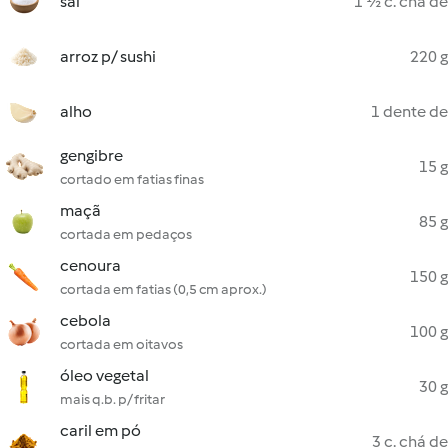
sal
1 ½ c. chá de
arroz p/ sushi
220 g
alho
1 dente de
gengibre
15 g
cortado em fatias finas
maçã
85 g
cortada em pedaços
cenoura
150 g
cortada em fatias (0,5 cm aprox.)
cebola
100 g
cortada em oitavos
óleo vegetal
30 g
mais q.b. p/ fritar
caril em pó
3 c. chá de