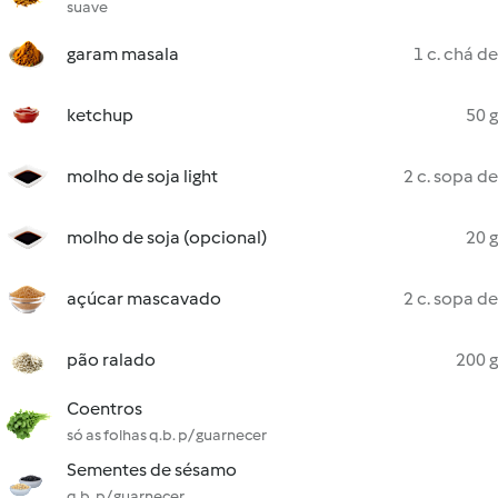
suave
garam masala
1 c. chá de
ketchup
50 g
molho de soja light
2 c. sopa de
molho de soja (opcional)
20 g
açúcar mascavado
2 c. sopa de
pão ralado
200 g
Coentros
só as folhas q.b. p/ guarnecer
Sementes de sésamo
q.b. p/ guarnecer