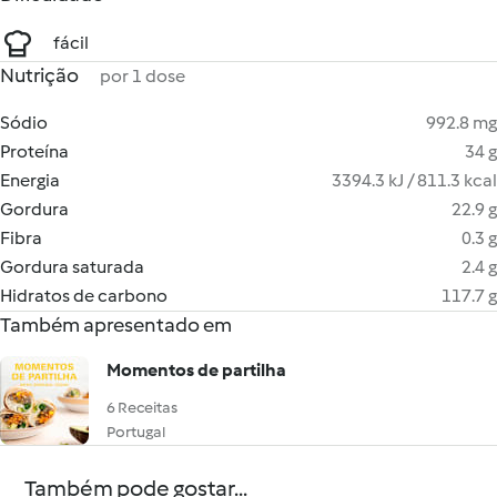
fácil
Nutrição
por 1 dose
Sódio
992.8 mg
Proteína
34 g
Energia
3394.3 kJ / 811.3 kcal
Gordura
22.9 g
Fibra
0.3 g
Gordura saturada
2.4 g
Hidratos de carbono
117.7 g
Também apresentado em
Momentos de partilha
6 Receitas
Portugal
Também pode gostar...