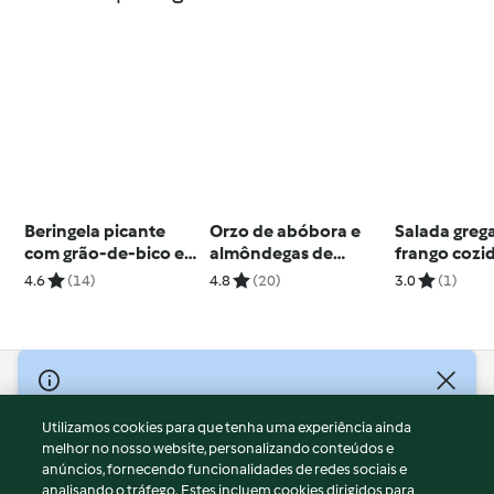
Beringela picante
Orzo de abóbora e
Salada greg
com grão-de-bico e
almôndegas de
frango cozi
frango
cogumelos e tomilho
vapor - TM5
4.6
(14)
4.8
(20)
3.0
(1)
© Copyright 2026
Utilizamos cookies para que tenha uma experiência ainda
Termos de Utilização
melhor no nosso website, personalizando conteúdos e
Aviso sobre Proteção de Dados
anúncios, fornecendo funcionalidades de redes sociais e
Aviso
analisando o tráfego. Estes incluem cookies dirigidos para