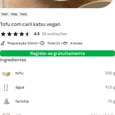
TM7
TM6
TM5
Tofu com caril katsu vegan
4.5
58 avaliações
Preparação 20min
Total 1h
4 doses
Registe-se gratuitamente
Ingredientes
tofu
500 g
água
910 g
farinha
70 g