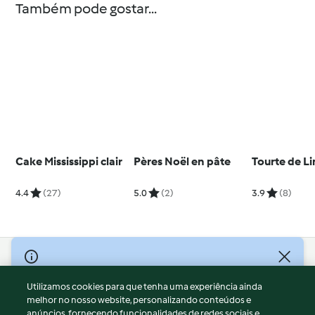
Também pode gostar...
Cake Mississippi clair
Pères Noël en pâte
Tourte de Li
4.4
(27)
5.0
(2)
3.9
(8)
© Copyright 2026
Utilizamos cookies para que tenha uma experiência ainda
Termos de Utilização
melhor no nosso website, personalizando conteúdos e
Aviso sobre Proteção de Dados
anúncios, fornecendo funcionalidades de redes sociais e