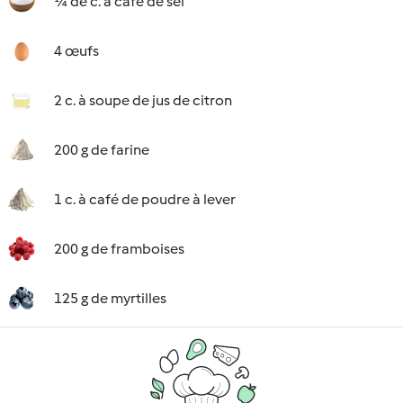
¼ de c. à café de sel
4 œufs
2 c. à soupe de jus de citron
200 g de farine
1 c. à café de poudre à lever
200 g de framboises
125 g de myrtilles