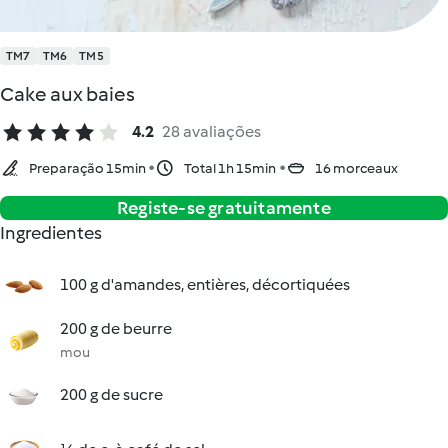
TM7
TM6
TM5
Cake aux baies
4.2
28 avaliações
Preparação 15min
Total 1h 15min
16 morceaux
Registe-se gratuitamente
Ingredientes
100 g d'amandes, entières, décortiquées
200 g de beurre
mou
200 g de sucre