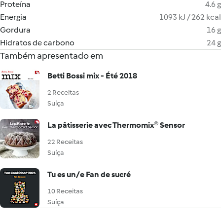
Proteína
4.6 g
Energia
1093 kJ / 262 kcal
Gordura
16 g
Hidratos de carbono
24 g
Também apresentado em
Betti Bossi mix - Été 2018
2 Receitas
Suíça
La pâtisserie avec Thermomix® Sensor
22 Receitas
Suíça
Tu es un/e Fan de sucré
10 Receitas
Suíça