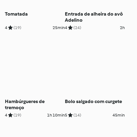
Tomatada
Entrada de alheira do avô
Adelino
4
(19)
25min
4
(24)
2h
Hambúrgueres de
Bolo salgado com curgete
tremoço
4
(19)
1h 10min
5
(14)
45min