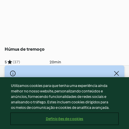
Húmus de tremoço
5
(37)
20min
© Copyright 2026
Utilizamos cookies para que tenha uma experiência ainda
Termos de Utilização
melhor no nosso website, personalizando conteúdos e
Aviso sobre Proteção de Dados
anúncios, fornecendo funcionalidades de redes sociais e
Aviso
analisando o tráfego. Estes incluem cookies dirigidos para
os meios de comunicação e cookies de analítica avançada.
Apoio legal
Cookies
Definições de cookies
Conteúdo do relatório