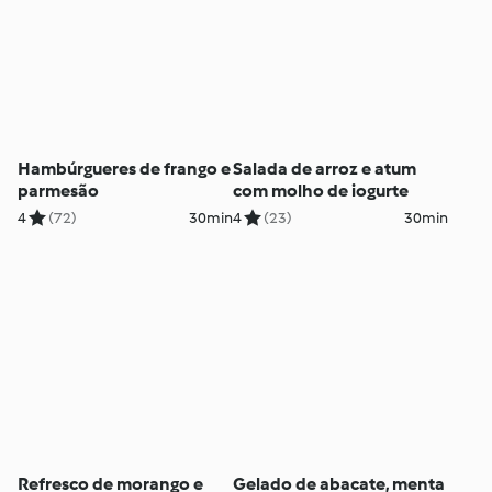
Hambúrgueres de frango e
Salada de arroz e atum
parmesão
com molho de iogurte
4
(72)
30min
4
(23)
30min
Refresco de morango e
Gelado de abacate, menta