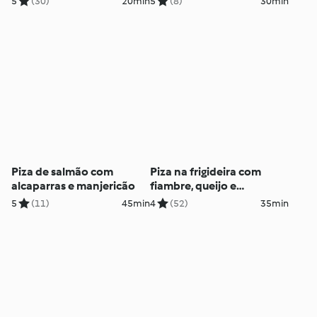
5
(30)
20min
5
(8)
30min
Piza de salmão com
Piza na frigideira com
alcaparras e manjericão
fiambre, queijo e
cogumelos
5
(11)
45min
4
(52)
35min