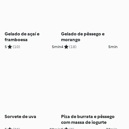
Gelado de açaí e
Gelado de pêssego e
framboesa
morango
5
(10)
5min
4
(18)
5min
Sorvete de uva
Piza de burrata e pêssego
com massa de iogurte