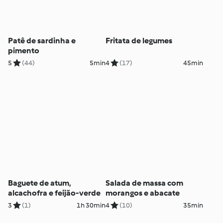
Patê de sardinha e
Fritata de legumes
pimento
5
(44)
5min
4
(17)
45min
Baguete de atum,
Salada de massa com
alcachofra e feijão-verde
morangos e abacate
3
(1)
1h 30min
4
(10)
35min