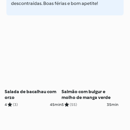
descontraídas. Boas férias e bom apetite!
Salada de bacalhau com
Salmão com bulgur e
orzo
molho de manga verde
4
(3)
45min
5
(55)
35min