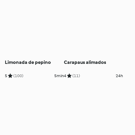
Limonada de pepino
Carapaus alimados
5
(100)
5min
4
(11)
24h