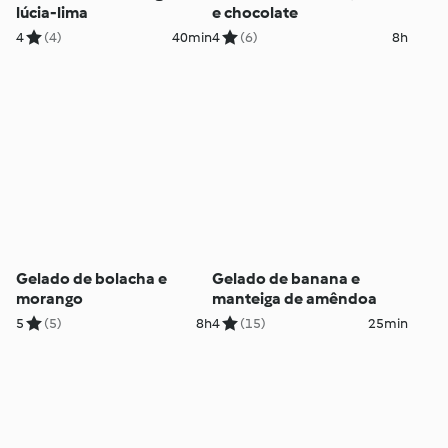
lúcia-lima
e chocolate
4
(4)
40min
4
(6)
8h
Gelado de bolacha e
Gelado de banana e
morango
manteiga de amêndoa
5
(5)
8h
4
(15)
25min