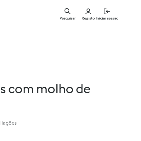
Saltar
para
Pesquisar
Registo
Iniciar sessão
o
conteúdo
principal
s com molho de
liações