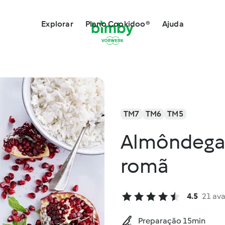
Explorar
Plano Cookidoo®
Ajuda
TM7
TM6
TM5
Almôndega
romã
4.5
21 ava
Preparação 15min