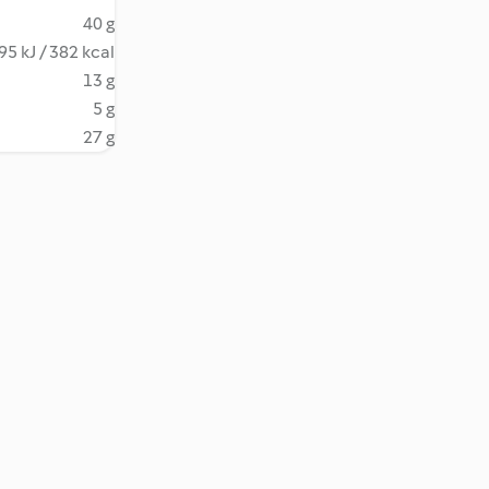
40 g
95 kJ / 382 kcal
13 g
5 g
27 g