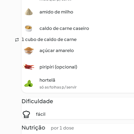
amido de milho
caldo de carne caseiro
1 cubo de caldo de carne
açúcar amarelo
piripíri (opcional)
hortelã
só as folhas p/ servir
Dificuldade
fácil
Nutrição
por 1 dose