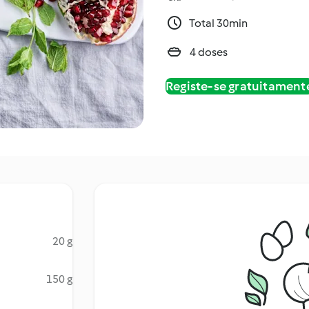
Total 30min
4 doses
Registe-se gratuitament
20 g
150 g