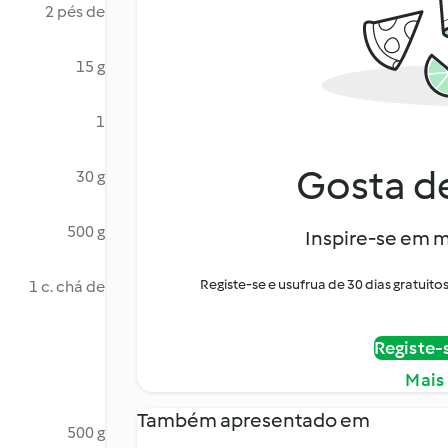
2 pés de
15 g
1
Gosta de
30 g
500 g
Inspire-se em m
Registe-se e usufrua de 30 dias gratui
1 c. chá de
Registe-
Mais
Também apresentado em
500 g