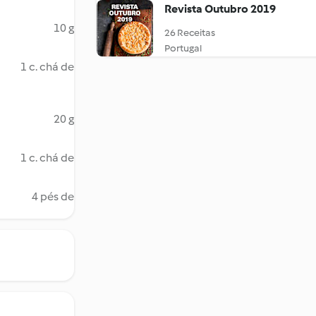
Revista Outubro 2019
10 g
26 Receitas
Portugal
1 c. chá de
20 g
1 c. chá de
4 pés de