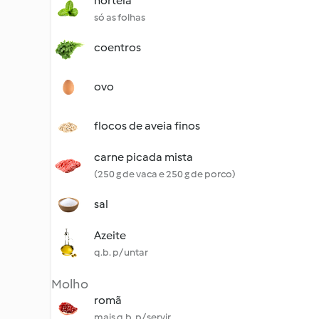
hortelã
só as folhas
coentros
ovo
flocos de aveia finos
carne picada mista
(250 g de vaca e 250 g de porco)
sal
Azeite
q.b. p/ untar
Molho
romã
mais q.b. p/ servir