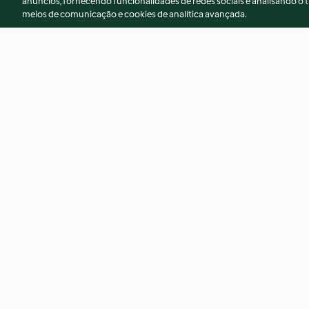
anúncios, fornecendo funcionalidades de redes sociais e analisando o t
meios de comunicação e cookies de analítica avançada.
Pizza napolitana
Mojito
5.0
(2)
3.8
(6)
© Copyright 2026
Termos de Utilização
Aviso sobre Proteção de D
Declaração de acessibilidade