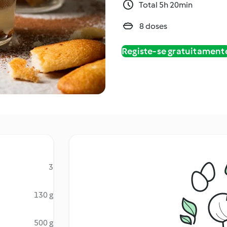
Total 5h 20min
8 doses
Registe-se gratuitament
3
130 g
500 g