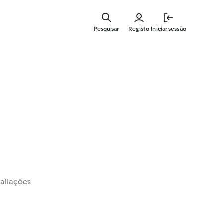
Saltar
para
Pesquisar
Registo
Iniciar sessão
o
conteúdo
principal
valiações