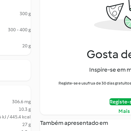
300 g
300 - 400 g
20 g
Gosta de
Inspire-se em m
Registe-se e usufrua de 30 dias gratui
Registe-
306.6 mg
10.3 g
Mais
 kJ / 445.4 kcal
Também apresentado em
27 g