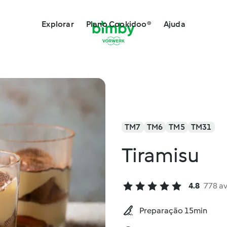
Explorar
Plano Cookidoo®
Ajuda
TM7
TM6
TM5
TM31
Tiramisu
4.8
778 a
Preparação 15min