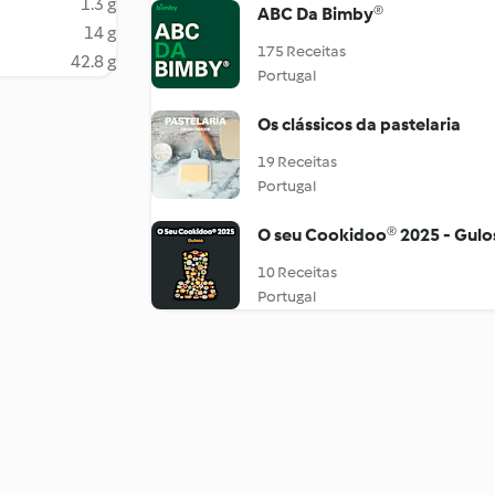
1.3 g
ABC Da Bimby®
14 g
175 Receitas
42.8 g
Portugal
Os clássicos da pastelaria
19 Receitas
Portugal
O seu Cookidoo® 2025 - Gulo
10 Receitas
Portugal