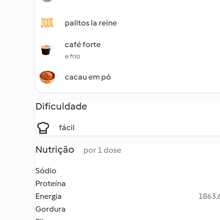
palitos la reine
café forte
e frio
cacau em pó
Dificuldade
fácil
Nutrição
por 1 dose
Sódio
Proteína
Energia
1863.6
Gordura