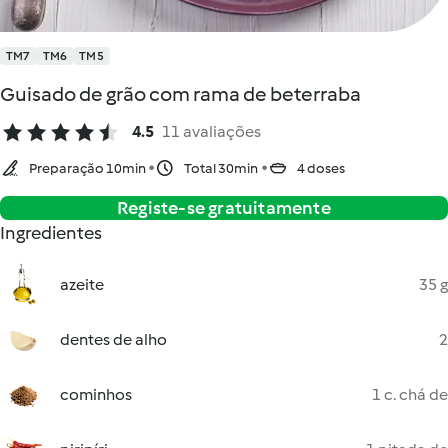
TM7
TM6
TM5
Guisado de grão com rama de beterraba
4.5
11 avaliações
Preparação 10min
Total 30min
4 doses
Registe-se gratuitamente
Ingredientes
azeite
35 g
dentes de alho
2
cominhos
1 c. chá de