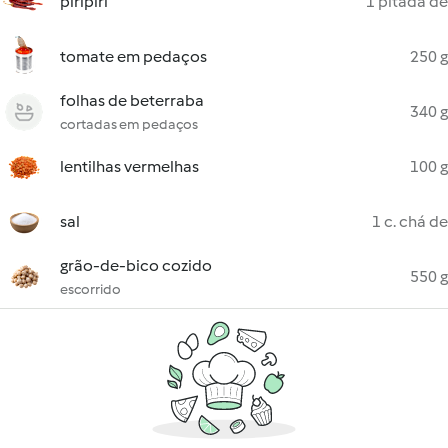
piripíri
1 pitada de
tomate em pedaços
250 g
folhas de beterraba
340 g
cortadas em pedaços
lentilhas vermelhas
100 g
sal
1 c. chá de
grão-de-bico cozido
550 g
escorrido