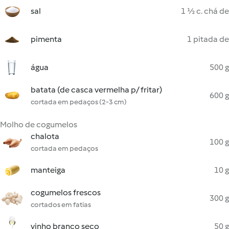
sal
1 ½ c. chá de
pimenta
1 pitada de
água
500 g
batata (de casca vermelha p/ fritar)
600 g
cortada em pedaços (2-3 cm)
Molho de cogumelos
chalota
100 g
cortada em pedaços
manteiga
10 g
cogumelos frescos
300 g
cortados em fatias
vinho branco seco
50 g