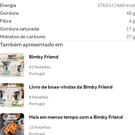
Energia
2763 kJ / 660 kcal
Gordura
48 g
Fibra
4 g
Gordura saturada
17 g
Hidratos de carbono
27 g
Também apresentado em
Bimby Friend
42 Receitas
Portugal
Livro de boas-vindas da Bimby Friend
8 Receitas
Portugal
Mais em menos tempo com a Bimby Friend
15 Receitas
Portugal