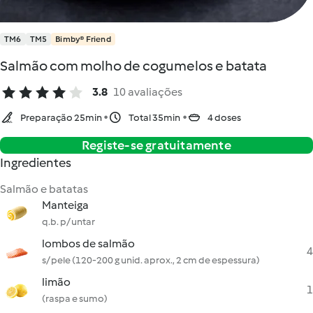
TM6
TM5
Bimby® Friend
Salmão com molho de cogumelos e batata
3.8
10 avaliações
Preparação 25min
Total 35min
4 doses
Registe-se gratuitamente
Ingredientes
Salmão e batatas
Manteiga
q.b. p/ untar
lombos de salmão
4
s/ pele (120-200 g unid. aprox., 2 cm de espessura)
limão
1
(raspa e sumo)