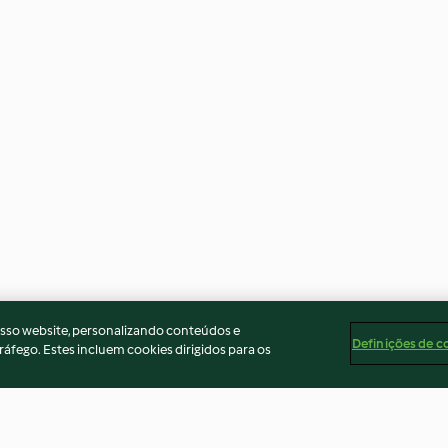
osso website, personalizando conteúdos e
Definições de c
ráfego. Estes incluem cookies dirigidos para os