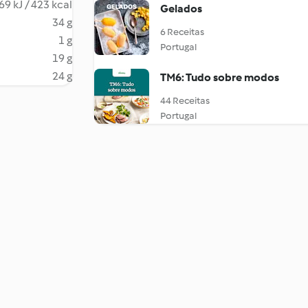
69 kJ / 423 kcal
Gelados
34 g
6 Receitas
1 g
Portugal
19 g
24 g
TM6: Tudo sobre modos
44 Receitas
Portugal