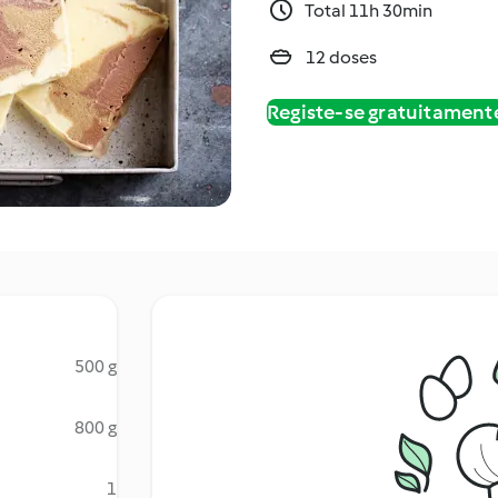
Total 11h 30min
12 doses
Registe-se gratuitament
500 g
800 g
1