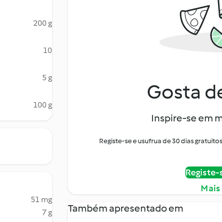
200 g
10
5 g
Gosta de
100 g
Inspire-se em m
Registe-se e usufrua de 30 dias gratui
Registe-
Mais
51 mg
Também apresentado em
7 g