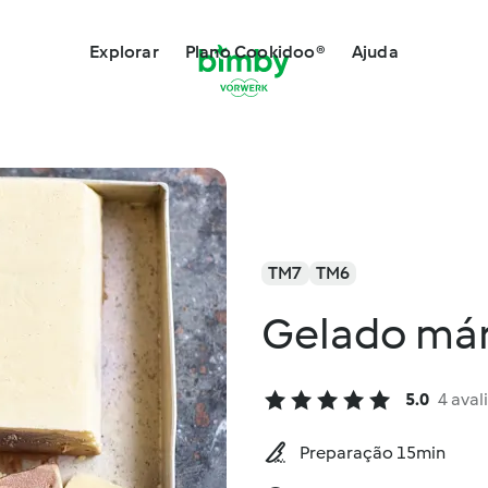
Explorar
Plano Cookidoo®
Ajuda
TM7
TM6
Gelado má
5.0
4 aval
Preparação 15min