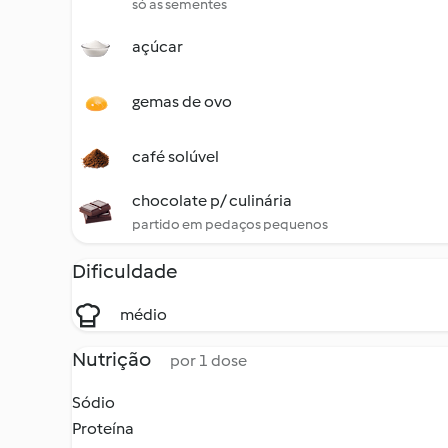
só as sementes
açúcar
gemas de ovo
café solúvel
chocolate p/ culinária
partido em pedaços pequenos
Dificuldade
médio
Nutrição
por 1 dose
Sódio
Proteína