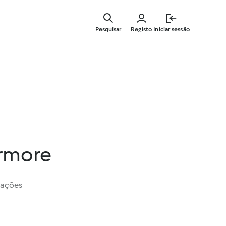
Saltar
para
Pesquisar
Registo
Iniciar sessão
o
conteúdo
principal
rmore
iações