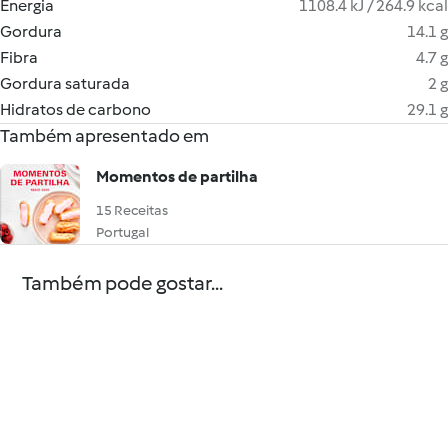
Energia
1108.4 kJ / 264.9 kcal
Gordura
14.1 g
Fibra
4.7 g
Gordura saturada
2 g
Hidratos de carbono
29.1 g
Também apresentado em
Momentos de partilha
15 Receitas
Portugal
Também pode gostar...