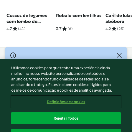
Cuscuz de legumes
Robalo com lentilhas
Caril de lul
com lombo de
abóbora
salmão e molho de
4.7
(41)
3.7
(6)
4.2
(25)
curcuma
© Copyright 2026
Utilizamos cookies para que tenha uma experiência ainda
Termos de Utilização
melhor no nosso website, personalizando conteúdos e
Aviso sobre Proteção de Dados
anúncios, fornecendo funcionalidades de redes sociais e
Aviso
analisando o tráfego. Estes incluem cookies dirigidos para
os meios de comunicação e cookies de analítica avançada.
Apoio legal
Cookies
Definições de cookies
Conteúdo do relatório
Rescisão do contrato
Rejeitar Todos
Declaração de acessibilidade