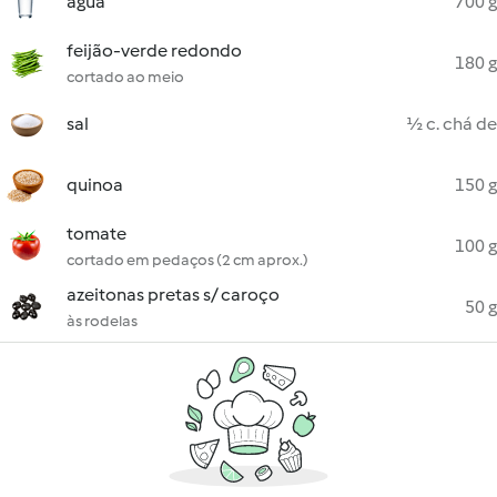
água
700 g
feijão-verde redondo
180 g
cortado ao meio
sal
½ c. chá de
quinoa
150 g
tomate
100 g
cortado em pedaços (2 cm aprox.)
azeitonas pretas s/ caroço
50 g
às rodelas