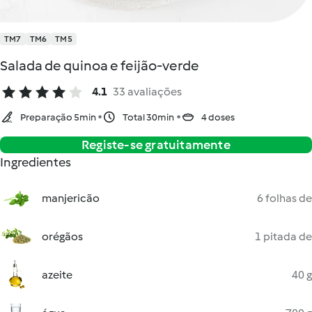
TM7
TM6
TM5
Salada de quinoa e feijão-verde
4.1
33 avaliações
Preparação 5min
Total 30min
4 doses
Registe-se gratuitamente
Ingredientes
manjericão
6 folhas de
orégãos
1 pitada de
azeite
40 g