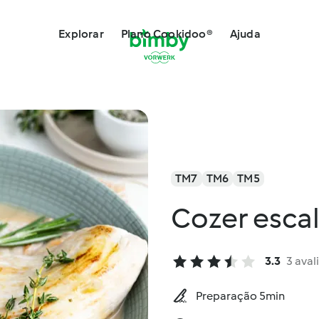
Explorar
Plano Cookidoo®
Ajuda
TM7
TM6
TM5
Cozer esca
3.3
3 aval
Preparação 5min