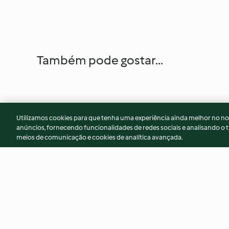
Também pode gostar...
Utilizamos cookies para que tenha uma experiência ainda melhor no n
anúncios, fornecendo funcionalidades de redes sociais e analisando o t
meios de comunicação e cookies de analítica avançada.
Almôndegas com legumes
Arroz basmati de e
estufados
açafrão com frang