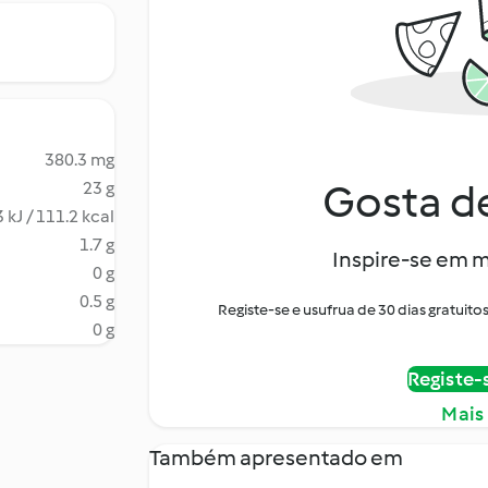
380.3 mg
Gosta de
23 g
 kJ / 111.2 kcal
1.7 g
Inspire-se em m
0 g
0.5 g
Registe-se e usufrua de 30 dias gratui
0 g
Registe-
Mais
Também apresentado em