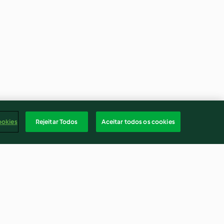
ookies
Rejeitar Todos
Aceitar todos os cookies
 de pera em
Lombos de pescada com
espinafres e molho de tomate