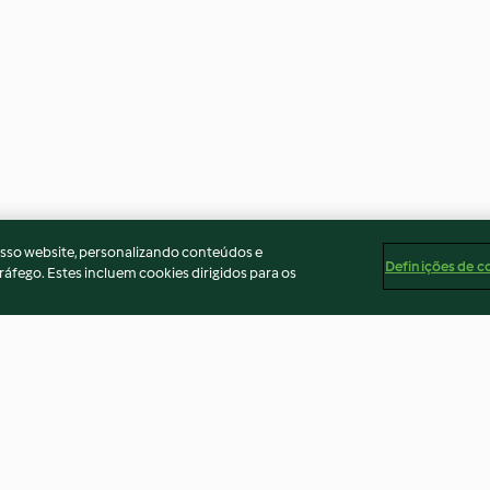
osso website, personalizando conteúdos e
Definições de c
ráfego. Estes incluem cookies dirigidos para os
rvas e
Arroz rápido de amêijoas à
Cozer 200-400 g
o
bulhão pato
metades