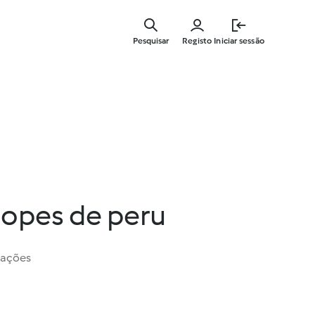
Saltar
para
Pesquisar
Registo
Iniciar sessão
o
conteúdo
principal
lopes de peru
iações