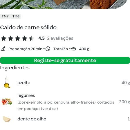
TM7
TM6
Caldo de carne sólido
4.5
2 avaliações
Preparação 20min
Total 3h
400 g
Registe-se gratuitamente
Ingredientes
azeite
40 g
legumes
300 g
(por exemplo, aipo, cenoura, alho-francês), cortados
em pedaços (ver dica)
dente de alho
1