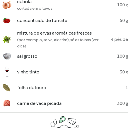
cebola
100 g
cortada em oitavos
concentrado de tomate
50 g
mistura de ervas aromáticas frescas
4 pés de
(por exemplo, salva, alecrim), só as folhas (ver
dica)
sal grosso
100 g
vinho tinto
30 g
folha de louro
1
carne de vaca picada
300 g