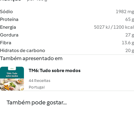
Sódio
1982 mg
Proteína
65 g
Energia
5027 kJ / 1200 kcal
Gordura
27 g
Fibra
13.6 g
Hidratos de carbono
20 g
Também apresentado em
TM6: Tudo sobre modos
44 Receitas
Portugal
Também pode gostar...