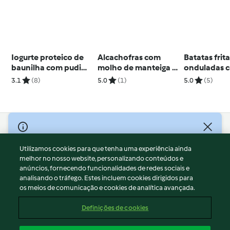
Iogurte proteico de
Alcachofras com
Batatas frit
baunilha com pudim
molho de manteiga e
onduladas 
de chia
manjericão
molho de a
3.1
(8)
5.0
(1)
5.0
(5)
© Copyright 2026
Utilizamos cookies para que tenha uma experiência ainda
Termos de Utilização
melhor no nosso website, personalizando conteúdos e
Aviso sobre Proteção de Dados
anúncios, fornecendo funcionalidades de redes sociais e
Aviso
analisando o tráfego. Estes incluem cookies dirigidos para
os meios de comunicação e cookies de analítica avançada.
Apoio legal
Cookies
Definições de cookies
Conteúdo do relatório