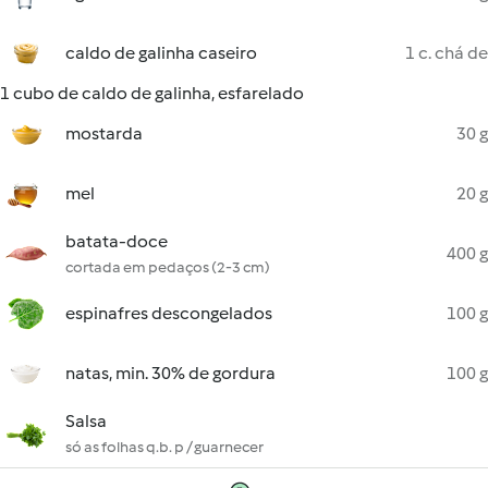
caldo de galinha caseiro
1 c. chá de
1 cubo de caldo de galinha, esfarelado
mostarda
30 g
mel
20 g
batata-doce
400 g
cortada em pedaços (2-3 cm)
espinafres descongelados
100 g
natas, min. 30% de gordura
100 g
Salsa
só as folhas q.b. p / guarnecer