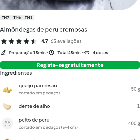
TM7
TM6
TM5
Almôndegas de peru cremosas
4.7
63 avaliações
Preparação 15min
Total 45min
4 doses
Registe-se gratuitamente
Ingredientes
queijo parmesão
50 g
cortado em pedaços
dente de alho
1
peito de peru
400 g
cortado em pedaços (3-4 cm)