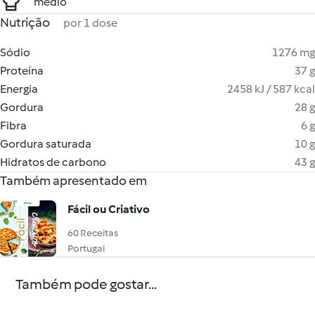
médio
Nutrição
por 1 dose
Sódio
1276 mg
Proteína
37 g
Energia
2458 kJ / 587 kcal
Gordura
28 g
Fibra
6 g
Gordura saturada
10 g
Hidratos de carbono
43 g
Também apresentado em
Fácil ou Criativo
60 Receitas
Portugal
Também pode gostar...