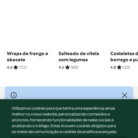
Wraps de frango e
Salteado de vitela
Costeletas 
abacate
com legumes
borrego e p
ervilhas e e
4.6
(72)
4.6
(80)
4.8
(20)
© Copyright 2026
Utilizamos cookies para que tenha uma experiência ainda
Termos de Utilização
melhor no nosso website, personalizando conteúdos e
Aviso sobre Proteção de Dados
anúncios, fornecendo funcionalidades de redes sociais e
Aviso
analisando o tráfego. Estes incluem cookies dirigidos para
os meios de comunicação e cookies de analítica avançada.
Apoio legal