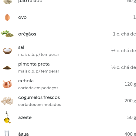
pão ralado
60 g
ovo
1
orégãos
1 c. chá de
sal
½ c. chá de
mais q.b. p/ temperar
pimenta preta
½ c. chá de
mais q.b. p/ temperar
cebola
120 g
cortada em pedaços
cogumelos frescos
200 g
cortados em metades
azeite
50 g
água
400 g