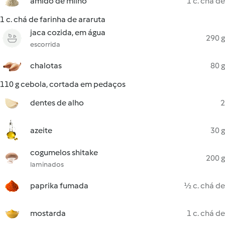
amido de milho
1 c. chá de
1 c. chá de farinha de araruta
jaca cozida, em água
290 g
escorrida
chalotas
80 g
110 g cebola, cortada em pedaços
dentes de alho
2
azeite
30 g
cogumelos shitake
200 g
laminados
paprika fumada
½ c. chá de
mostarda
1 c. chá de