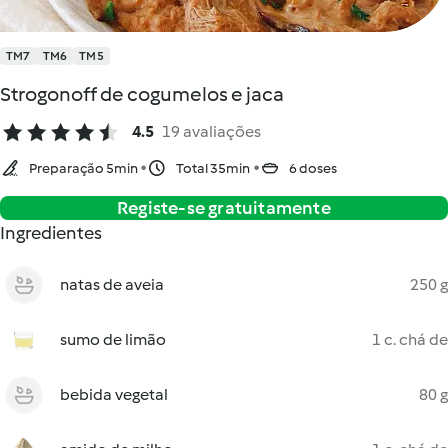
TM7
TM6
TM5
Strogonoff de cogumelos e jaca
4.5
19 avaliações
Preparação 5min
Total 35min
6 doses
Registe-se gratuitamente
Ingredientes
natas de aveia
250 g
sumo de limão
1 c. chá de
bebida vegetal
80 g