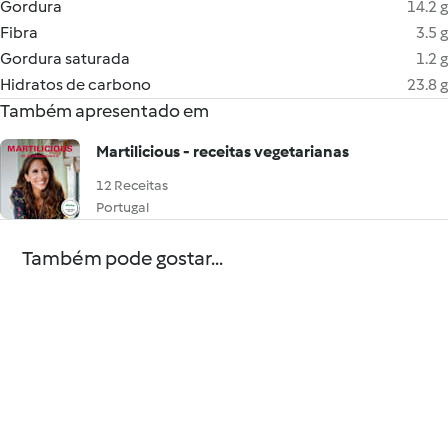
Gordura
14.2 g
Fibra
3.5 g
Gordura saturada
1.2 g
Hidratos de carbono
23.8 g
Também apresentado em
Martilicious - receitas vegetarianas
12 Receitas
Portugal
Também pode gostar...