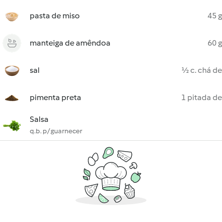
pasta de miso
45 g
manteiga de amêndoa
60 g
sal
½ c. chá de
pimenta preta
1 pitada de
Salsa
q.b. p/ guarnecer