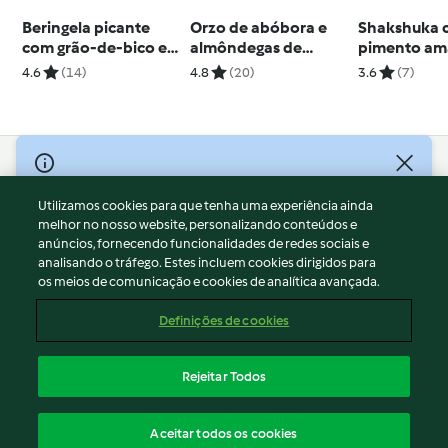
Beringela picante
Orzo de abóbora e
Shakshuka 
com grão-de-bico e
almôndegas de
pimento am
frango
cogumelos e tomilho
abacate
4.6
(14)
4.8
(20)
3.6
(7)
© Copyright 2026
Utilizamos cookies para que tenha uma experiência ainda
Termos de Utilização
melhor no nosso website, personalizando conteúdos e
Aviso sobre Proteção de Dados
anúncios, fornecendo funcionalidades de redes sociais e
Aviso
analisando o tráfego. Estes incluem cookies dirigidos para
os meios de comunicação e cookies de analítica avançada.
Apoio legal
Cookies
Definições de cookies
Conteúdo do relatório
Rescisão do contrato
Rejeitar Todos
Declaração de acessibilidade
Português
Aceitar todos os cookies