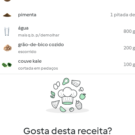
pimenta
1 pitada de
água
800 g
mais q.b. p/ demolhar
grão-de-bico cozido
200 g
escorrido
couve kale
100 g
cortada em pedaços
Gosta desta receita?