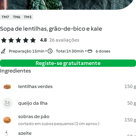
TM7
TM6
TM5
Sopa de lentilhas, grão-de-bico e kale
4.8
26 avaliações
Preparação 15min
Total 1h 30min
6 doses
Registe-se gratuitamente
Ingredientes
lentilhas verdes
150 g
queijo da Ilha
50 g
sobras de pão
150 g
cortado em cubos pequenos (2 cm aprox.)
azeite