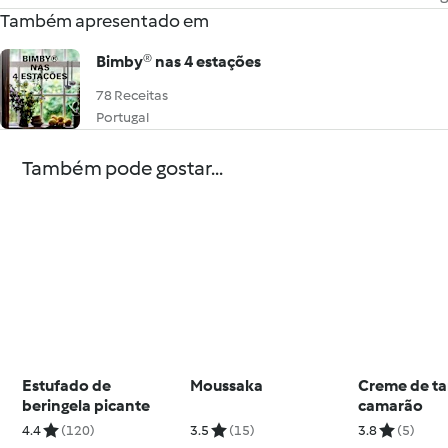
Também apresentado em
Bimby® nas 4 estações
78 Receitas
Portugal
Também pode gostar...
Estufado de
Moussaka
Creme de ta
beringela picante
camarão
4.4
(120)
3.5
(15)
3.8
(5)