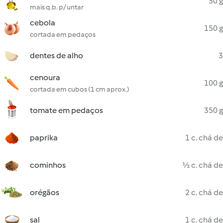
50 g
mais q.b. p/ untar
cebola
150 g
cortada em pedaços
dentes de alho
3
cenoura
100 g
cortada em cubos (1 cm aprox.)
tomate em pedaços
350 g
paprika
1 c. chá de
cominhos
½ c. chá de
orégãos
2 c. chá de
sal
1 c. chá de