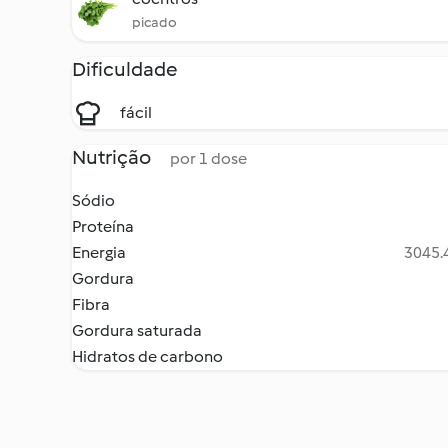
picado
Dificuldade
fácil
Nutrição
por 1 dose
Sódio
Proteína
Energia
3045.4
Gordura
Fibra
Gordura saturada
Hidratos de carbono