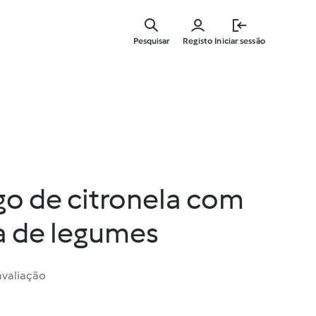
Saltar
para
Pesquisar
Registo
Iniciar sessão
o
conteúdo
principal
go de citronela com
a de legumes
valiação