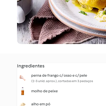
Ingredientes
perna de frango c/ osso e c/ pele
(2-3 unid. aprox.), cortadas em 3 pedaços
molho de peixe
alho em pó