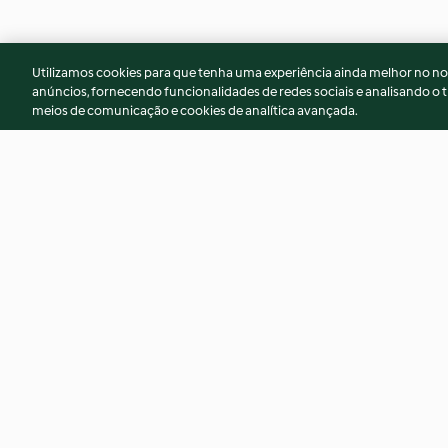
Utilizamos cookies para que tenha uma experiência ainda melhor no n
anúncios, fornecendo funcionalidades de redes sociais e analisando o t
meios de comunicação e cookies de analítica avançada.
Borrego com batata e alecrim
Carne de porco as
legumes e Minest
5.0
(3)
4.3
(3)
© Copyright 2026