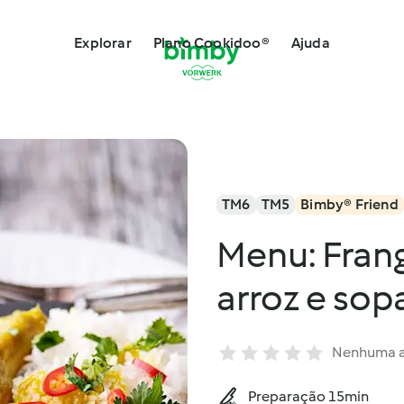
Explorar
Plano Cookidoo®
Ajuda
TM6
TM5
Bimby® Friend
Menu: Fran
arroz e sop
Nenhuma a
Preparação 15min