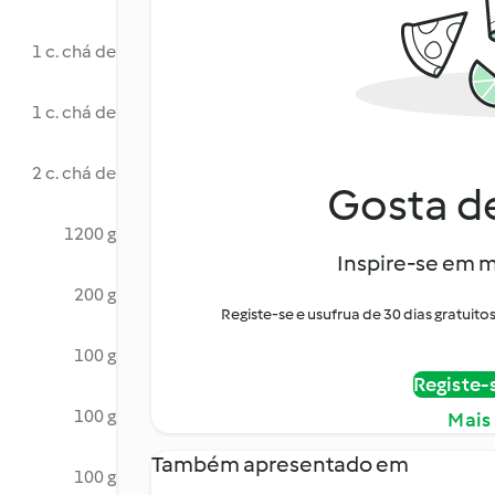
1 c. chá de
1 c. chá de
2 c. chá de
Gosta de
1200 g
Inspire-se em m
200 g
Registe-se e usufrua de 30 dias gratui
100 g
Registe-
100 g
Mais
Também apresentado em
100 g