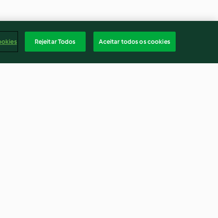
ookies
Rejeitar Todos
Aceitar todos os cookies
à portuguesa
Salmão com batata e curgete
rovia e feijão
4.3
(7)