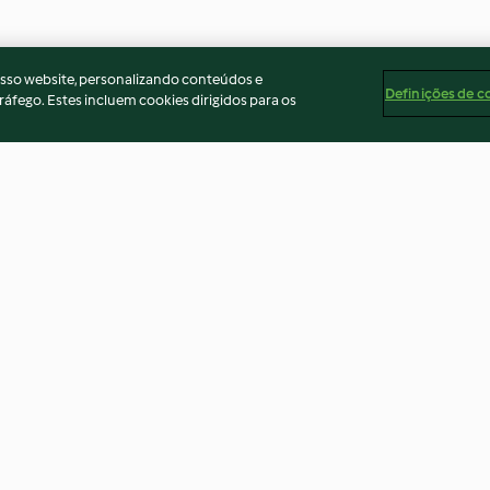
osso website, personalizando conteúdos e
Definições de c
ráfego. Estes incluem cookies dirigidos para os
sada com
Piano marinado em chá com
Pargo no forno 
rone
legumes e arroz
com puré de che
4.6
(7)
5.0
(5)