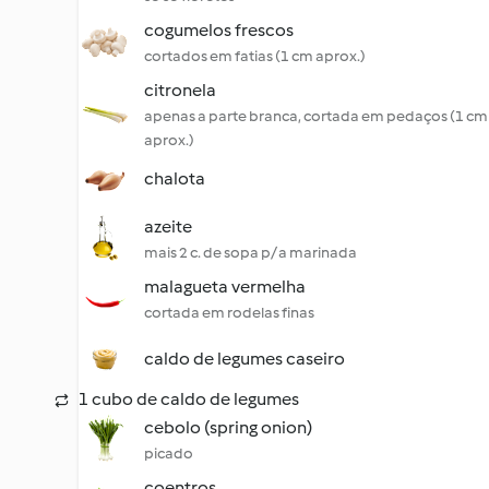
cogumelos frescos
cortados em fatias (1 cm aprox.)
citronela
apenas a parte branca, cortada em pedaços (1 cm
aprox.)
chalota
azeite
mais 2 c. de sopa p/ a marinada
malagueta vermelha
cortada em rodelas finas
caldo de legumes caseiro
1 cubo de caldo de legumes
cebolo (spring onion)
picado
coentros