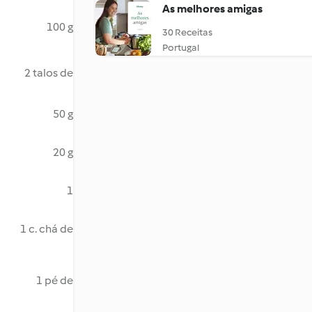
As melhores amigas
100 g
30 Receitas
Portugal
2 talos de
50 g
20 g
1
1 c. chá de
1 pé de