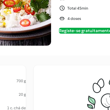
Total 45min
4 doses
Registe-se gratuitament
700 g
20 g
1 c. chá de