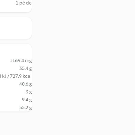
1 pé de
1169.4 mg
35.4 g
 kJ / 727.9 kcal
40.6 g
3 g
9.4 g
55.2 g