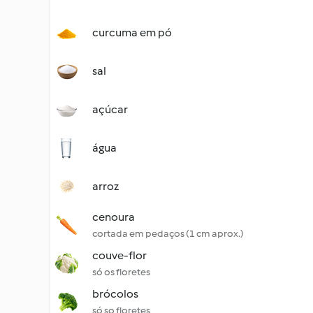
curcuma em pó
sal
açúcar
água
arroz
cenoura
cortada em pedaços (1 cm aprox.)
couve-flor
só os floretes
brócolos
só so floretes