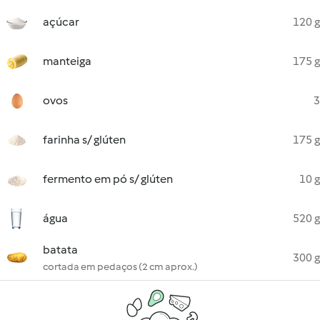
açúcar
120 g
manteiga
175 g
ovos
3
farinha s/ glúten
175 g
fermento em pó s/ glúten
10 g
água
520 g
batata
300 g
cortada em pedaços (2 cm aprox.)