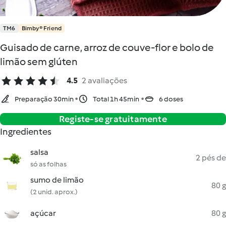
TM6
Bimby® Friend
Guisado de carne, arroz de couve-flor e bolo de
limão sem glúten
4.5
2 avaliações
Preparação 30min
Total 1h 45min
6 doses
Registe-se gratuitamente
Ingredientes
salsa
2 pés de
só as folhas
sumo de limão
80 g
(2 unid. aprox.)
açúcar
80 g