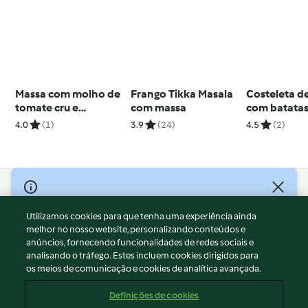
Massa com molho de
Frango Tikka Masala
Costeleta d
tomate cru e
com massa
com batatas
almôndegas de aveia
coleslaw de
4.0
(1)
3.9
(24)
4.5
(2)
e cenoura
e manga
© Copyright 2026
Utilizamos cookies para que tenha uma experiência ainda
Termos de Utilização
melhor no nosso website, personalizando conteúdos e
Aviso sobre Proteção de Dados
anúncios, fornecendo funcionalidades de redes sociais e
Aviso
analisando o tráfego. Estes incluem cookies dirigidos para
os meios de comunicação e cookies de analítica avançada.
Apoio legal
Cookies
Definições de cookies