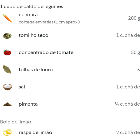
1 cubo de caldo de legumes
cenoura
200 g
cortada em fatias (1 cm aprox.)
tomilho seco
1 c. chá de
concentrado de tomate
50 g
folhas de louro
3
sal
1 c. chá de
pimenta
¼ c. chá de
Bolo de limão
raspa de limão
2 c. chá de