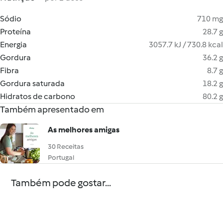
Sódio
710 mg
Proteína
28.7 g
Energia
3057.7 kJ / 730.8 kcal
Gordura
36.2 g
Fibra
8.7 g
Gordura saturada
18.2 g
Hidratos de carbono
80.2 g
Também apresentado em
As melhores amigas
30 Receitas
Portugal
Também pode gostar...