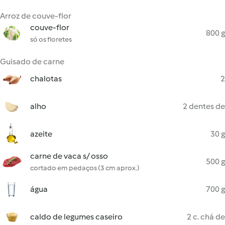
Arroz de couve-flor
couve-flor
800 g
só os floretes
Guisado de carne
chalotas
2
alho
2 dentes de
azeite
30 g
carne de vaca s/ osso
500 g
cortado em pedaços (3 cm aprox.)
água
700 g
caldo de legumes caseiro
2 c. chá de