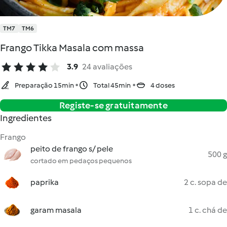
TM7
TM6
Frango Tikka Masala com massa
3.9
24 avaliações
Preparação 15min
Total 45min
4 doses
Registe-se gratuitamente
Ingredientes
Frango
peito de frango s/ pele
500 g
cortado em pedaços pequenos
paprika
2 c. sopa de
garam masala
1 c. chá de