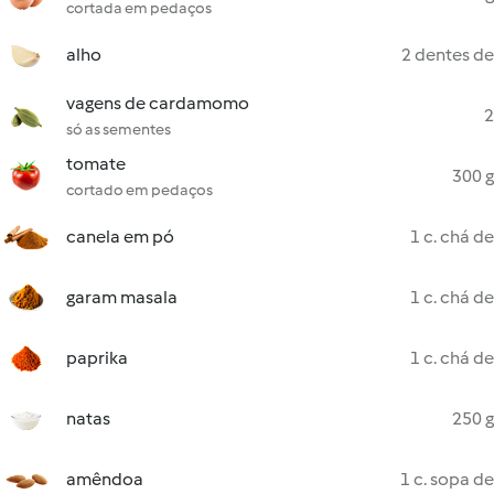
cortada em pedaços
alho
2 dentes de
vagens de cardamomo
2
só as sementes
tomate
300 g
cortado em pedaços
canela em pó
1 c. chá de
garam masala
1 c. chá de
paprika
1 c. chá de
natas
250 g
amêndoa
1 c. sopa de