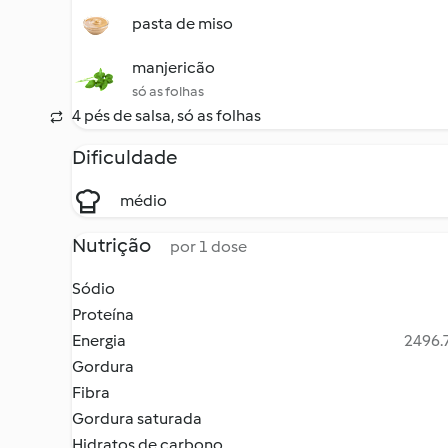
pasta de miso
manjericão
só as folhas
4 pés de salsa, só as folhas
Dificuldade
médio
Nutrição
por 1 dose
Sódio
Proteína
Energia
2496.7
Gordura
Fibra
Gordura saturada
Hidratos de carbono