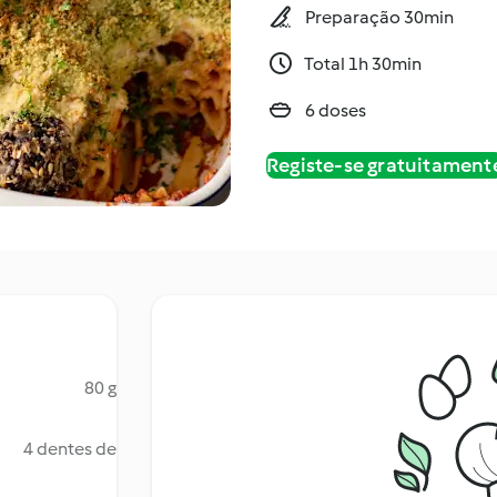
Preparação 30min
Total 1h 30min
6 doses
Registe-se gratuitament
80 g
4 dentes de