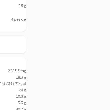
15 g
4 pés de
2285.3 mg
18.3 g
 kJ / 596.7 kcal
24 g
10.3 g
3.3 g
80.7 g