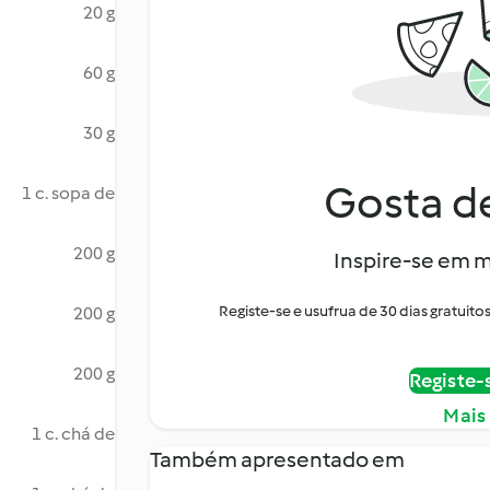
20 g
60 g
30 g
Gosta de
1 c. sopa de
200 g
Inspire-se em m
Registe-se e usufrua de 30 dias gratui
200 g
200 g
Registe-
Mais
1 c. chá de
Também apresentado em