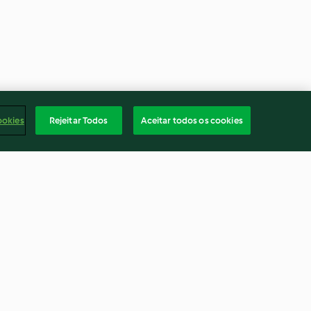
ookies
Rejeitar Todos
Aceitar todos os cookies
ata-doce
Bacalhau com tapenade,
tomate e cuscuz
4.0
(5)