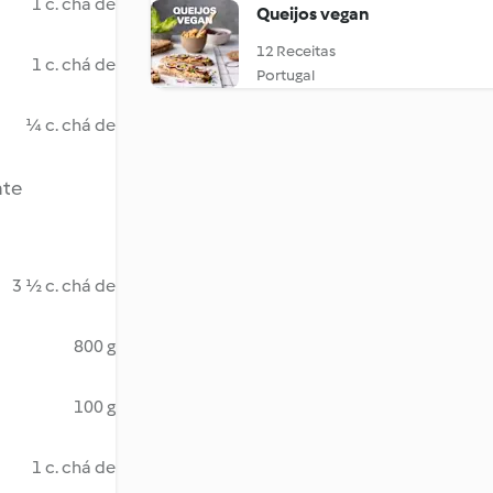
1 c. chá de
Queijos vegan
12 Receitas
1 c. chá de
Portugal
¼ c. chá de
ate
3 ½ c. chá de
800 g
100 g
1 c. chá de