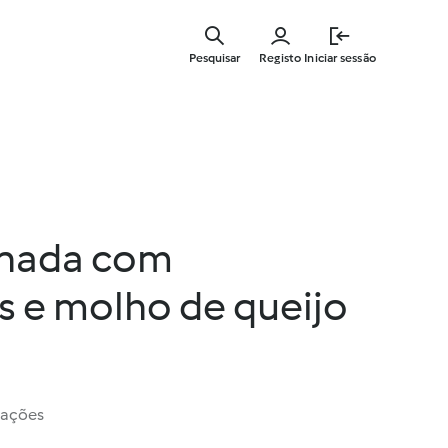
Saltar
para
Pesquisar
Registo
Iniciar sessão
o
conteúdo
principal
inada com
 e molho de queijo
iações