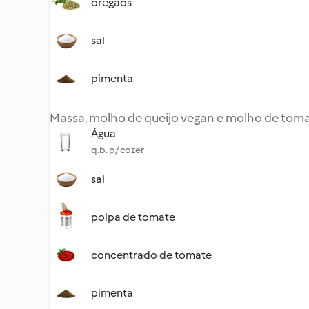
orégãos
sal
pimenta
Massa, molho de queijo vegan e molho de tom
Água
q.b. p/ cozer
sal
polpa de tomate
concentrado de tomate
pimenta