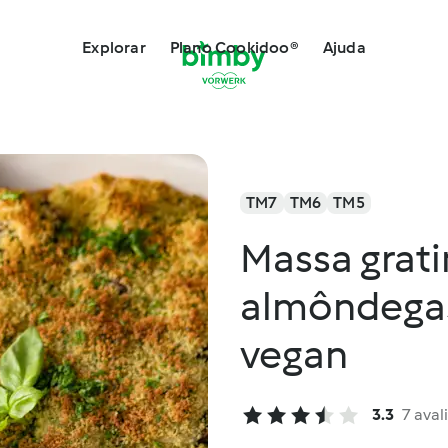
Explorar
Plano Cookidoo®
Ajuda
TM7
TM6
TM5
Massa grat
almôndegas
vegan
3.3
7 aval