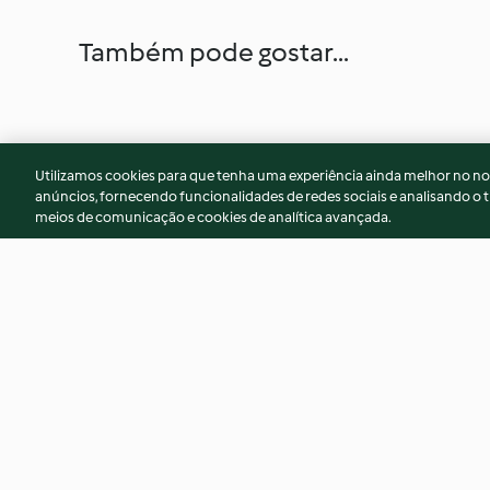
Também pode gostar...
Utilizamos cookies para que tenha uma experiência ainda melhor no n
anúncios, fornecendo funcionalidades de redes sociais e analisando o t
meios de comunicação e cookies de analítica avançada.
Menu: Atum em molho de
Caril de bacalhau 
tomate com arroz e Doce de
pêssego com bolacha
4.3
(3)
4.6
(10)