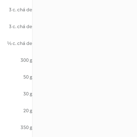
3 c. chá de
3 c. chá de
½ c. chá de
300 g
50 g
30 g
20 g
350 g