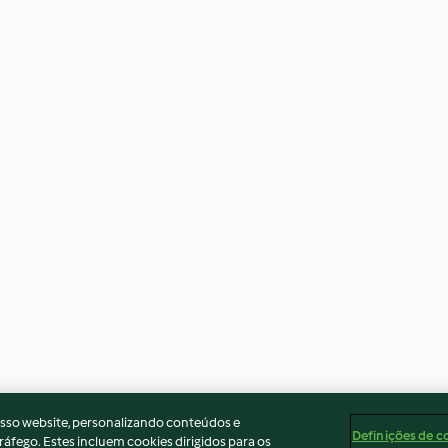
osso website, personalizando conteúdos e
Definições de c
ráfego. Estes incluem cookies dirigidos para os