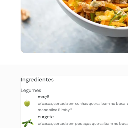
Ingredientes
Legumes
maçã
c/ casca, cortada em cunhas que caibam no bocal 
mandolina Bimby®
curgete
c/ casca, cortada em pedaços que caibam no boca