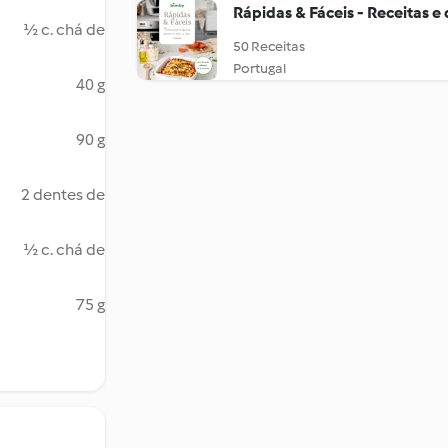
Rápidas & Fáceis - Receitas e 
½ c. chá de
50 Receitas
Portugal
40 g
90 g
2 dentes de
½ c. chá de
75 g