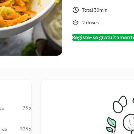
Total 30min
2 doses
Registe-se gratuitament
75 g
da
325 g
l da