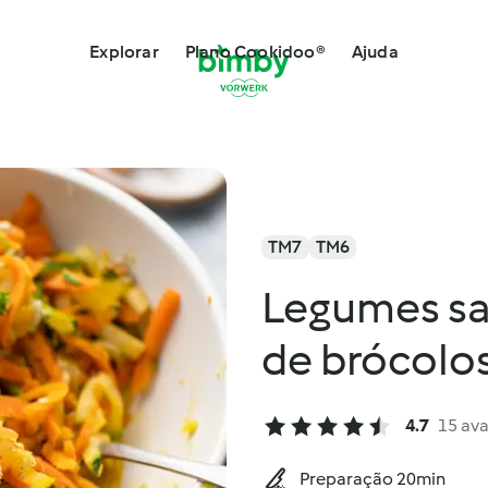
Explorar
Plano Cookidoo®
Ajuda
TM7
TM6
Legumes s
de brócolo
4.7
15 ava
Preparação 20min