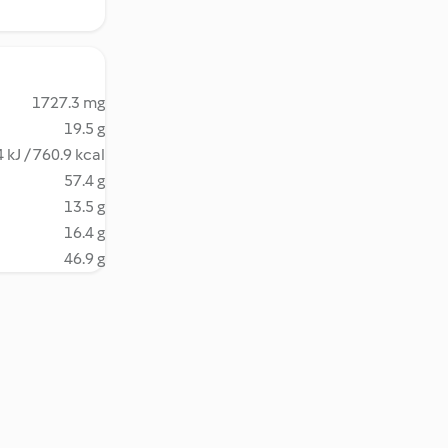
1727.3 mg
19.5 g
 kJ / 760.9 kcal
57.4 g
13.5 g
16.4 g
46.9 g