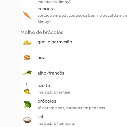
mandolina Bimby®
cenoura
cortada em pedaços que caibam no bocal da man
Bimby®
Molho de brócolos
queijo parmesão
noz
alho-francês
azeite
mais q.b. p/ saltear
brócolos
só os raminhos, cortados em pedaços
sal
mais q.b. p/ temperar