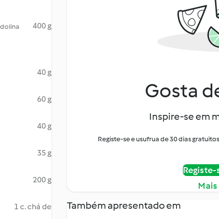
400 g
dolina
40 g
Gosta de
60 g
Inspire-se em m
40 g
Registe-se e usufrua de 30 dias gratui
35 g
Registe-
200 g
Mais
Também apresentado em
1 c. chá de