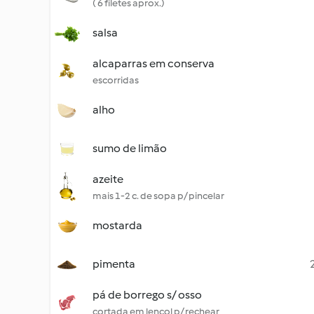
( 6 filetes aprox.)
salsa
alcaparras em conserva
escorridas
alho
sumo de limão
azeite
mais 1-2 c. de sopa p/ pincelar
mostarda
pimenta
pá de borrego s/ osso
cortada em lençol p/ rechear