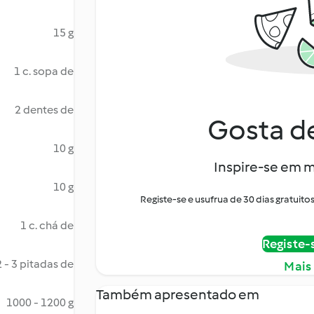
15 g
1 c. sopa de
2 dentes de
Gosta de
10 g
Inspire-se em m
10 g
Registe-se e usufrua de 30 dias gratui
1 c. chá de
Registe-
2 - 3 pitadas de
Mais
Também apresentado em
1000 - 1200 g