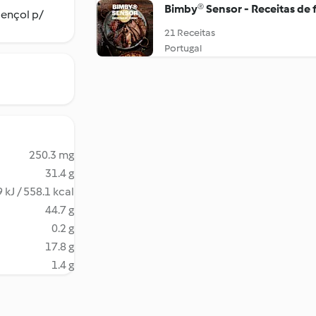
Bimby® Sensor - Receitas de 
lençol p/
21 Receitas
Portugal
250.3 mg
31.4 g
 kJ / 558.1 kcal
44.7 g
0.2 g
17.8 g
1.4 g