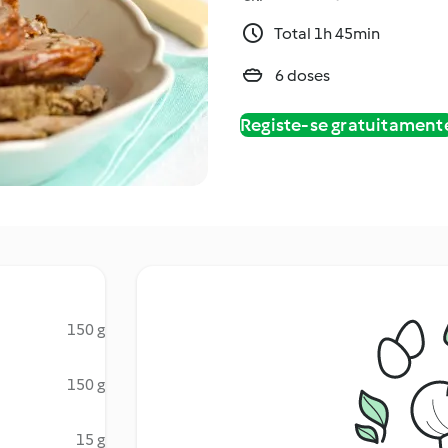
Total 1h 45min
6 doses
Registe-se gratuitament
150 g
150 g
15 g