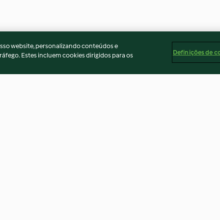
osso website, personalizando conteúdos e
Definições de c
ráfego. Estes incluem cookies dirigidos para os
agreta de
Guisado de frango com grão e
Frango à Jamai
ão
batata-doce
de batata e leg
4.3
(117)
4.3
(4)