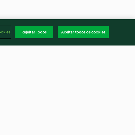
ookies
Rejeitar Todos
Aceitar todos os cookies
cana com puré
Bifinhos de frango recheados
umes
com queijo e espinafres
4.5
(173)