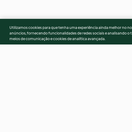
Utilizamos cookies para que tenha uma experiência ainda melhor no n
anúncios, fornecendo funcionalidades de redes sociais e analisando o t
meios de comunicação e cookies de analítica avançada.
Arroz de peru com nabiças
Croquetes com vin
citrinos e manjeric
4.6
(81)
4.7
(3)
© Copyright 2026