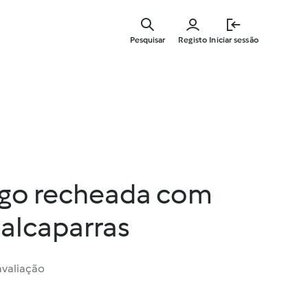
Saltar
para
Pesquisar
Registo
Iniciar sessão
o
conteúdo
principal
ego recheada com
alcaparras
valiação