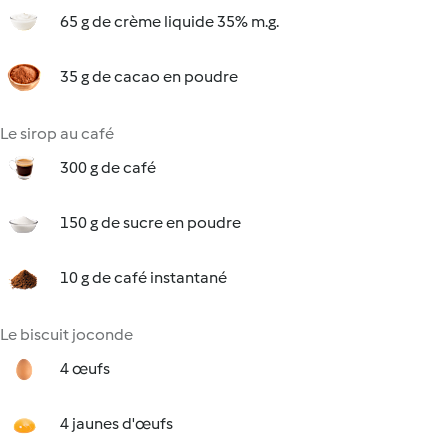
65 g de crème liquide 35% m.g.
35 g de cacao en poudre
Le sirop au café
300 g de café
150 g de sucre en poudre
10 g de café instantané
Le biscuit joconde
4 œufs
4 jaunes d'œufs