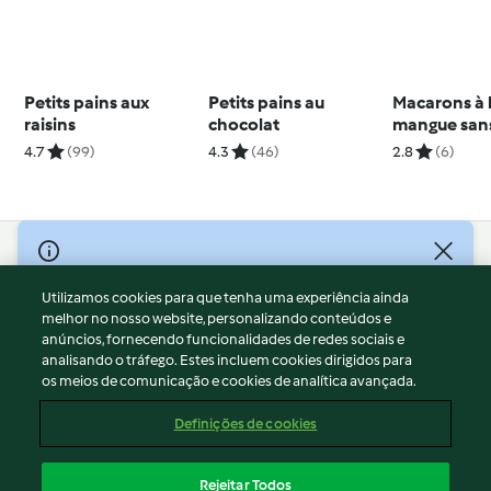
Petits pains aux
Petits pains au
Macarons à 
raisins
chocolat
mangue sans
4.7
(99)
4.3
(46)
2.8
(6)
© Copyright 2026
Utilizamos cookies para que tenha uma experiência ainda
Termos de Utilização
melhor no nosso website, personalizando conteúdos e
Aviso sobre Proteção de Dados
anúncios, fornecendo funcionalidades de redes sociais e
Aviso
analisando o tráfego. Estes incluem cookies dirigidos para
os meios de comunicação e cookies de analítica avançada.
Apoio legal
Cookies
Definições de cookies
Conteúdo do relatório
Rescisão do contrato
Rejeitar Todos