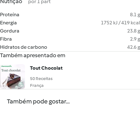
Nutrição
por 1 part
Proteína
8.1 g
Energia
1752 kJ / 419 kcal
Gordura
23.8 g
Fibra
2.9 g
Hidratos de carbono
42.6 g
Também apresentado em
Tout Chocolat
50 Receitas
França
Também pode gostar...