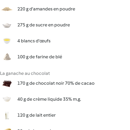
220 g d'amandes en poudre
275 g de sucre en poudre
4 blancs d'œufs
100 g de farine de blé
La ganache au chocolat
170 g de chocolat noir 70% de cacao
40 g de crème liquide 35% m.g.
120 g de lait entier