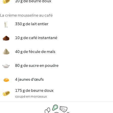
20 g de beurre doux
La crème mousseline au café
350 g de lait entier
10 g de café instantané
40 g de fécule de maïs
80 g de sucre en poudre
4 jaunes d'œufs
175 g de beurre doux
coupé en morceaux