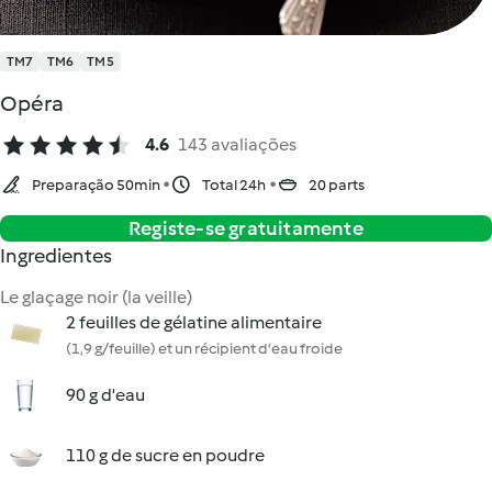
TM7
TM6
TM5
Opéra
4.6
143 avaliações
Preparação 50min
Total 24h
20 parts
Registe-se gratuitamente
Ingredientes
Le glaçage noir (la veille)
2 feuilles de gélatine alimentaire
(1,9 g/feuille) et un récipient d'eau froide
90 g d'eau
110 g de sucre en poudre