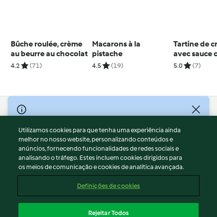
Bûche roulée, crème
Macarons à la
Tartine de c
au beurre au chocolat
pistache
avec sauce 
chantilly
4.2
(71)
4.5
(19)
5.0
(7)
© Copyright 2026
Utilizamos cookies para que tenha uma experiência ainda
Termos de Utilização
melhor no nosso website, personalizando conteúdos e
Aviso sobre Proteção de Dados
anúncios, fornecendo funcionalidades de redes sociais e
Aviso
analisando o tráfego. Estes incluem cookies dirigidos para
os meios de comunicação e cookies de analítica avançada.
Apoio legal
Cookies
Definições de cookies
Conteúdo do relatório
Rescisão do contrato
Rejeitar Todos