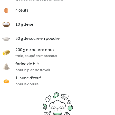
4 œufs
10 g de sel
50 g de sucre en poudre
200 g de beurre doux
froid, coupé en morceaux
farine de blé
pour le plan de travail
1 jaune d'œuf
pour la dorure