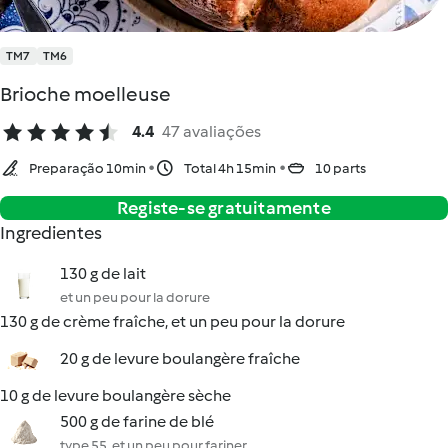
TM7
TM6
Brioche moelleuse
4.4
47 avaliações
Preparação 10min
Total 4h 15min
10 parts
Registe-se gratuitamente
Ingredientes
130 g de lait
et un peu pour la dorure
130 g de crème fraîche, et un peu pour la dorure
20 g de levure boulangère fraîche
10 g de levure boulangère sèche
500 g de farine de blé
type 55, et un peu pour fariner