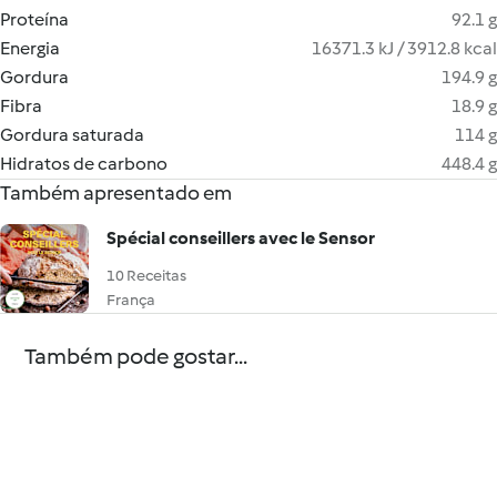
Proteína
92.1 g
Energia
16371.3 kJ / 3912.8 kcal
Gordura
194.9 g
Fibra
18.9 g
Gordura saturada
114 g
Hidratos de carbono
448.4 g
Também apresentado em
Spécial conseillers avec le Sensor
10 Receitas
França
Também pode gostar...