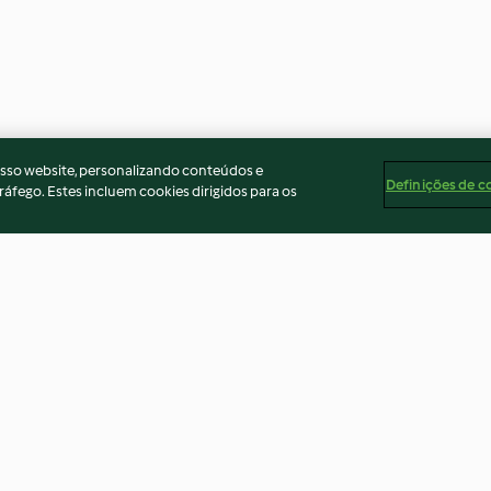
osso website, personalizando conteúdos e
Definições de c
ráfego. Estes incluem cookies dirigidos para os
leite de
Sopa de feijão-frade com
Sopa de tomate 
nabiças
com ovos escal
4.3
(40)
4.1
(71)