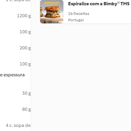
Espiralize com a Bimby® TM5
26 Receitas
1200 g
Portugal
100 g
200 g
100 g
)
de espessura
30 g
80 g
4 c. sopa de