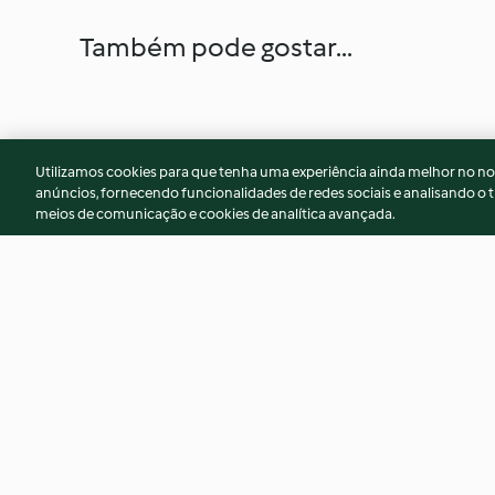
Também pode gostar...
Utilizamos cookies para que tenha uma experiência ainda melhor no n
anúncios, fornecendo funcionalidades de redes sociais e analisando o t
meios de comunicação e cookies de analítica avançada.
Sopa de feijão com legumes
Creme de cenoura, 
coco e caril
4.3
(34)
4.7
(114)