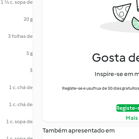
1 ½ c. sopa de
20 g
3 folhas de
Gosta de
5 g
3
Inspire-se em m
1 c. chá de
Registe-se e usufrua de 30 dias gratui
1 c. chá de
Registe-
Mais
1 c. sopa de
Também apresentado em
1 c. sopa de