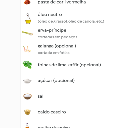
pasta de caril vermelha
óleo neutro
(óleo de girassol, óleo de canola, etc.)
erva-príncipe
cortadas em pedaços
galanga (opcional)
cortada em fatias
folhas de lima kaffir (opcional)
açúcar (opcional)
sal
caldo caseiro
molho de peixe