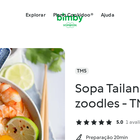
Explorar
Plano Cookidoo®
Ajuda
TM5
Sopa Taila
zoodles - 
5.0
1 aval
Preparação 20min