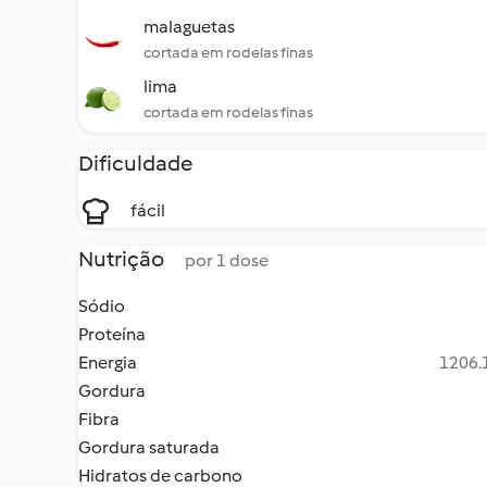
malaguetas
cortada em rodelas finas
lima
cortada em rodelas finas
Dificuldade
fácil
Nutrição
por 1 dose
Sódio
Proteína
Energia
1206.1
Gordura
Fibra
Gordura saturada
Hidratos de carbono