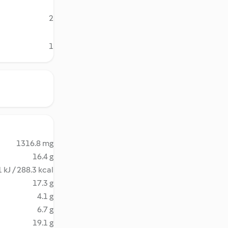
2
1
1316.8 mg
16.4 g
 kJ / 288.3 kcal
17.3 g
4.1 g
6.7 g
19.1 g