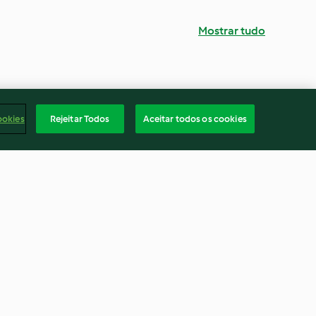
Mostrar tudo
ookies
Rejeitar Todos
Aceitar todos os cookies
e feijão-verde
Canja com cenoura e ervilhas
fados
4.5
(43)