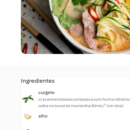
Ingredientes
curgete
c/ as extremidades cortadas e com forma cilíndric
caiba no bocal da mandolina Bimby® (ver dica)
alho