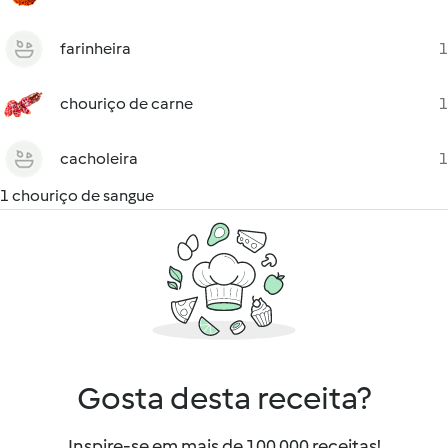
farinheira
1
chouriço de carne
1
cacholeira
1
1 chouriço de sangue
Gosta desta receita?
Inspire-se em mais de 100 000 receitas!