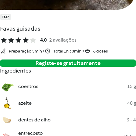
TM7
Favas guisadas
4.0
2 avaliações
Preparação 5min
Total 1h 30min
6 doses
Registe-se gratuitamente
Ingredientes
coentros
15 g
azeite
40 g
dentes de alho
3 - 4
entrecosto