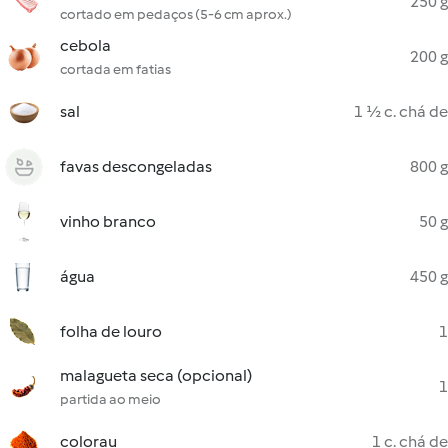
250 g
cortado em pedaços (5-6 cm aprox.)
cebola
200 g
cortada em fatias
sal
1 ½ c. chá de
favas descongeladas
800 g
vinho branco
50 g
água
450 g
folha de louro
1
malagueta seca (opcional)
1
partida ao meio
colorau
1 c. chá de