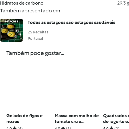
Hidratos de carbono
29.3 g
Também apresentado em
Todas as estações são estações saudáveis
25 Receitas
Portugal
Também pode gostar...
Gelado de figos e
Massa com molho de
Quadrados 
nozes
tomate cru e
de iogurte e
almôndegas de aveia
morangos
4.0
(4)
4.0
(1)
4.0
(2)