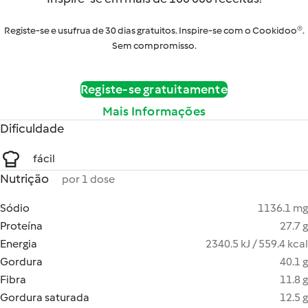
Registe-se e usufrua de 30 dias gratuitos. Inspire-se com o Cookidoo®.
Sem compromisso.
Registe-se gratuitamente
Mais Informações
Dificuldade
fácil
Nutrição
por 1 dose
Sódio
1136.1 mg
Proteína
27.7 g
Energia
2340.5 kJ / 559.4 kcal
Gordura
40.1 g
Fibra
11.8 g
Gordura saturada
12.5 g