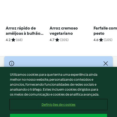
Arroz rápido de
Arroz cremoso
Farfalle co
amêijoas à bulhão
vegetariano
pesto
pato
4.2
(68)
4.7
(205)
4.6
(105)
© Copyright 2026
Utilizamos cookies para que tenha uma experiência ainda
Termos de Utilização
melhor no nosso website, personalizando conteúdos e
Aviso sobre Proteção de Dados
anúncios, fornecendo funcionalidades de redes sociais e
Aviso
analisando o tráfego. Estes incluem cookies dirigidos para
os meios de comunicação e cookies de analítica avançada.
Apoio legal
Cookies
Definições de cookies
Conteúdo do relatório
Rescisão do contrato