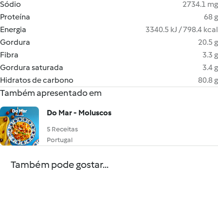
Sódio
2734.1 mg
Proteína
68 g
Energia
3340.5 kJ / 798.4 kcal
Gordura
20.5 g
Fibra
3.3 g
Gordura saturada
3.4 g
Hidratos de carbono
80.8 g
Também apresentado em
Do Mar - Moluscos
5 Receitas
Portugal
Também pode gostar...