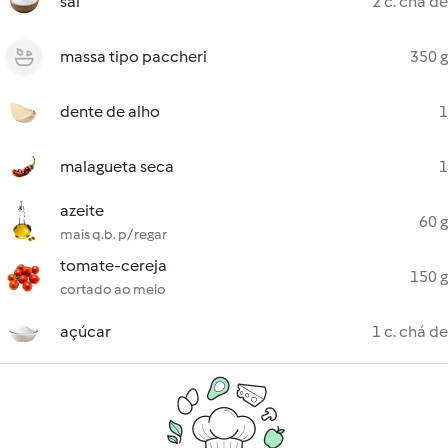
sal
2 c. chá de
massa tipo paccheri
350 g
dente de alho
1
malagueta seca
1
azeite
60 g
mais q.b. p/ regar
tomate-cereja
150 g
cortado ao meio
açúcar
1 c. chá de