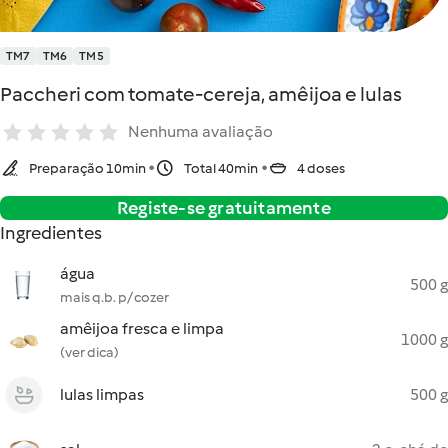
TM7
TM6
TM5
Paccheri com tomate-cereja, amêijoa e lulas
Nenhuma avaliação
Preparação 10min
Total 40min
4 doses
Registe-se gratuitamente
Ingredientes
água
500 g
mais q.b. p/ cozer
amêijoa fresca e limpa
1000 g
(ver dica)
lulas limpas
500 g