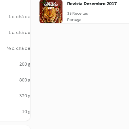
Revista Dezembro 2017
35 Receitas
1 c. chá de
Portugal
1 c. chá de
½ c. chá de
200 g
800 g
320 g
10 g