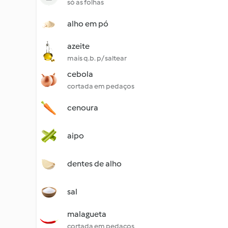
só as folhas
alho em pó
azeite
mais q.b. p/ saltear
cebola
cortada em pedaços
cenoura
aipo
dentes de alho
sal
malagueta
cortada em pedaços