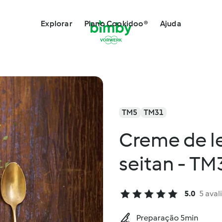
Explorar
Plano Cookidoo®
Ajuda
TM5
TM31
Creme de l
seitan - TM
5.0
5 aval
Preparação 5min