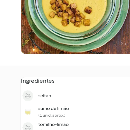
Ingredientes
seitan
sumo de limão
(1 unid. aprox.)
tomilho-limão