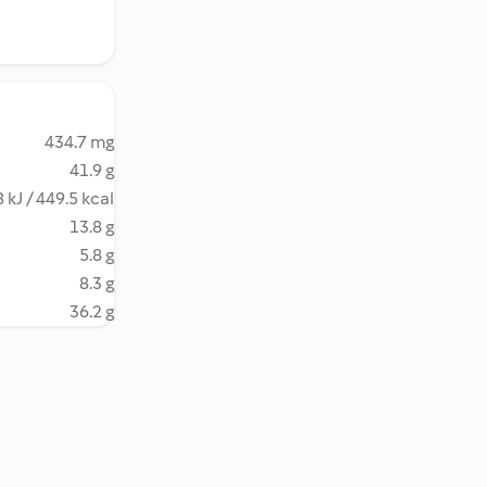
434.7 mg
41.9 g
 kJ / 449.5 kcal
13.8 g
5.8 g
8.3 g
36.2 g