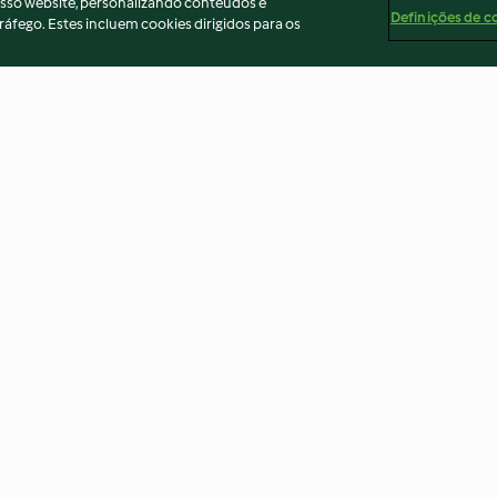
osso website, personalizando conteúdos e
Definições de c
ráfego. Estes incluem cookies dirigidos para os
com grão-
Goulash de lentilhas e
Bobó de cogum
cogumelos
batata-doce
4.1
(24)
4.4
(29)
ados
Aviso
Apoio legal
Cookies
Conteúdo do relató