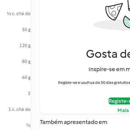
½ c. chá de
30 g
120 g
Gosta de
80 g
Inspire-se em m
60 g
Registe-se e usufrua de 30 dias gratui
2
Registe-
1 c. chá de
Mais
Também apresentado em
½