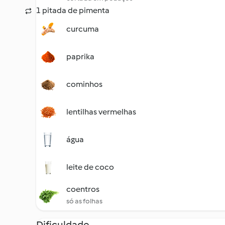
1 pitada de pimenta
curcuma
paprika
cominhos
lentilhas vermelhas
água
leite de coco
coentros
só as folhas
Dificuldade