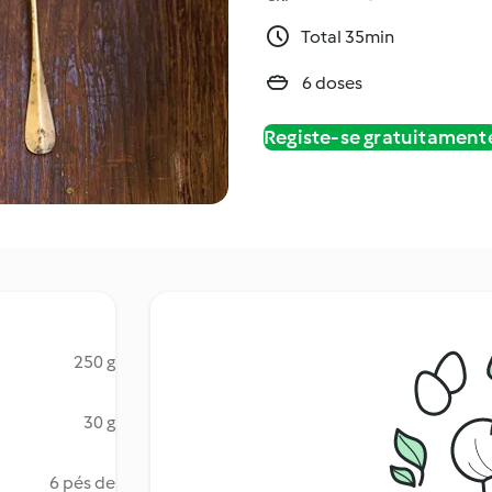
Total 35min
6 doses
Registe-se gratuitament
250 g
30 g
6 pés de