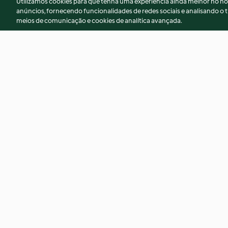
Utilizamos cookies para que tenha uma experiência ainda melhor no n
anúncios, fornecendo funcionalidades de redes sociais e analisando o t
meios de comunicação e cookies de analítica avançada.
Caril verde com tofu
Beringela picante 
de-bico e frango
3.7
(7)
4.6
(14)
© Copyright 2026
Termos de Utilização
Aviso sobre Proteção de D
Declaração de acessibilidade