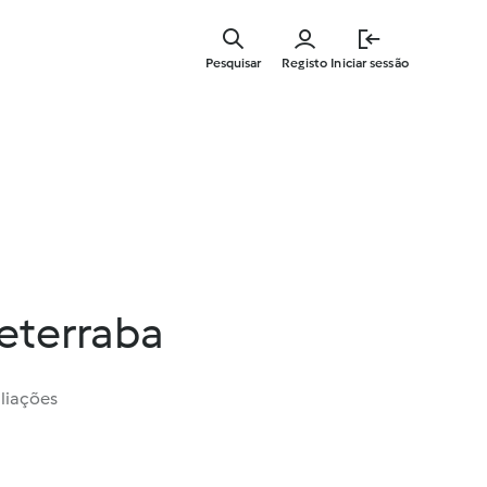
Saltar
para
Pesquisar
Registo
Iniciar sessão
o
conteúdo
principal
eterraba
liações