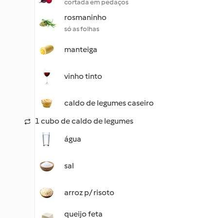
cortada em pedaços
rosmaninho
só as folhas
manteiga
vinho tinto
caldo de legumes caseiro
1 cubo de caldo de legumes
água
sal
arroz p/ risoto
queijo feta