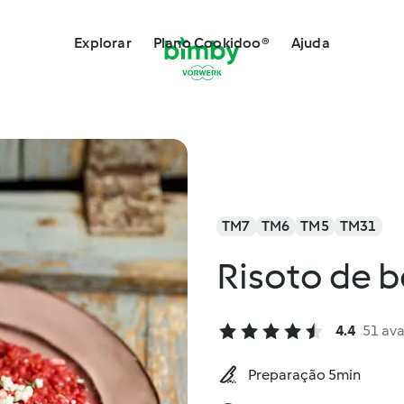
Explorar
Plano Cookidoo®
Ajuda
TM7
TM6
TM5
TM31
Risoto de b
4.4
51 ava
Preparação 5min