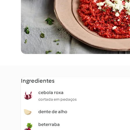
Ingredientes
cebola roxa
cortada em pedaços
dente de alho
beterraba