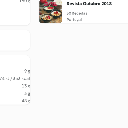
150 g
Revista Outubro 2018
30 Receitas
Portugal
9 g
74 kJ / 353 kcal
13 g
3 g
48 g