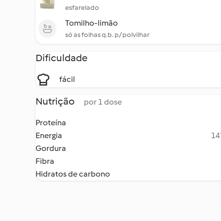
esfarelado
Tomilho-limão
só as folhas q.b. p/ polvilhar
Dificuldade
fácil
Nutrição
por 1 dose
Proteína
Energia
14
Gordura
Fibra
Hidratos de carbono