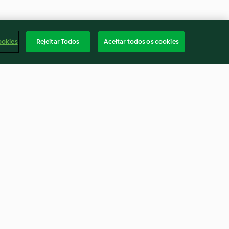
ookies
Rejeitar Todos
Aceitar todos os cookies
los húngara
Lasanha vegetariana
4.5
(8)