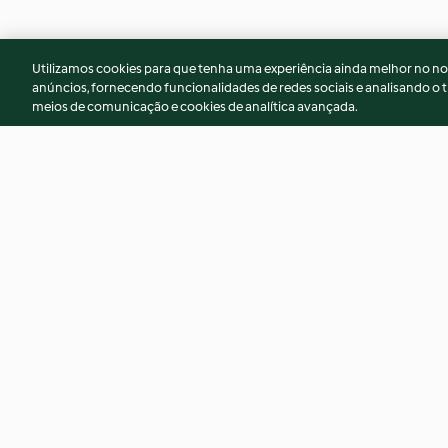
Utilizamos cookies para que tenha uma experiência ainda melhor no n
anúncios, fornecendo funcionalidades de redes sociais e analisando o t
meios de comunicação e cookies de analítica avançada.
Polenta com cogumelos e
Omelete proteica
espinafres
4.0
(43)
4.9
(16)
© Copyright 2026