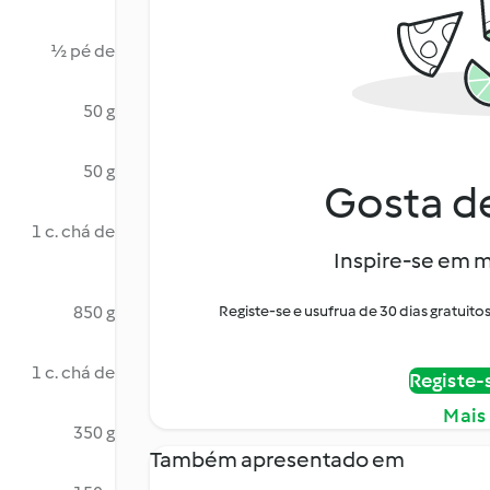
½ pé de
50 g
50 g
Gosta de
1 c. chá de
Inspire-se em m
850 g
Registe-se e usufrua de 30 dias gratui
1 c. chá de
Registe-
Mais
350 g
Também apresentado em