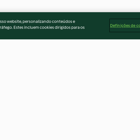
osso website, personalizando conteúdos e
Definições de c
ráfego. Estes incluem cookies dirigidos para os
Ramen vegetariano
Sopa de cogume
3.5
(15)
4.0
(17)