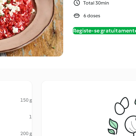
Total 30min
6 doses
Registe-se gratuitament
150 g
1
200 g