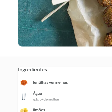
Ingredientes
lentilhas vermelhas
Água
q.b. p/ demolhar
limões