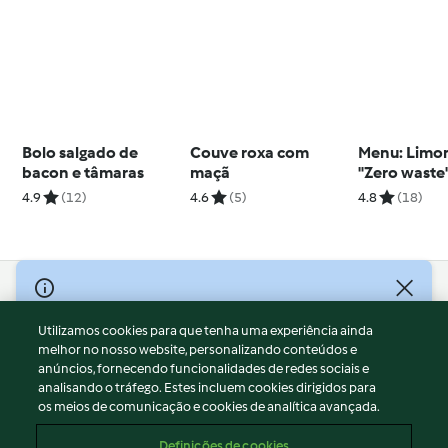
Bolo salgado de
Couve roxa com
Menu: Limo
bacon e tâmaras
maçã
"Zero waste
completo e 
4.9
(12)
4.6
(5)
4.8
(18)
de fruta da
© Copyright 2026
Utilizamos cookies para que tenha uma experiência ainda
Termos de Utilização
melhor no nosso website, personalizando conteúdos e
Aviso sobre Proteção de Dados
anúncios, fornecendo funcionalidades de redes sociais e
Aviso
analisando o tráfego. Estes incluem cookies dirigidos para
os meios de comunicação e cookies de analítica avançada.
Apoio legal
Cookies
Definições de cookies