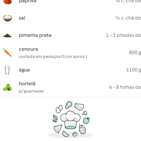
paprika
¼ c. chá de
sal
¼ c. chá de
pimenta preta
1 - 2 pitadas de
cenoura
800 g
cortada em pedaços (5 cm aprox.)
água
1100 g
hortelã
6 - 8 folhas de
p/ guarnecer