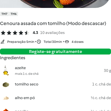
TM7
TM6
Cenoura assada com tomilho (Modo descascar)
4.3
10 avaliações
Preparação 5min
Total 30min
4 doses
Registe-se gratuitamente
Ingredientes
azeite
30 g
mais 1 c. de chá
tomilho seco
1 c. chá de
alho em pó
½ c. chá de