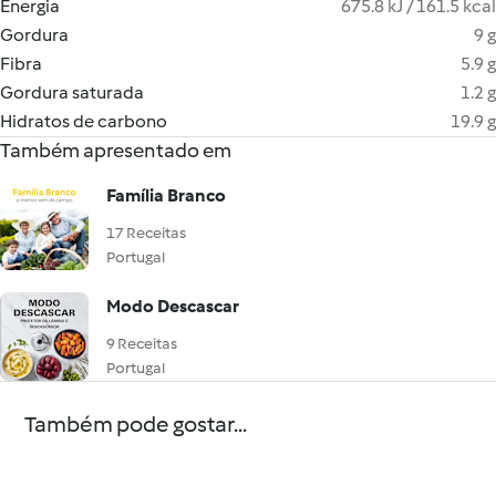
Energia
675.8 kJ / 161.5 kcal
Gordura
9 g
Fibra
5.9 g
Gordura saturada
1.2 g
Hidratos de carbono
19.9 g
Também apresentado em
Família Branco
17 Receitas
Portugal
Modo Descascar
9 Receitas
Portugal
Também pode gostar...